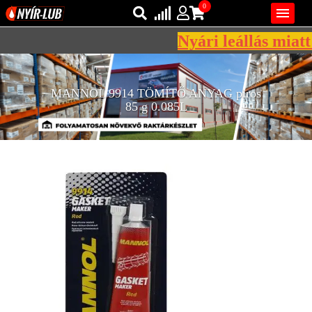
0

Nyári leállás miatt 
Bejelentkezés
AZ ÖN KOSARA ÜRES
MANNOL 9914 TÖMÍTŐ ANYAG piros
Regisztráció
85 g 0.085L
REGISZTRÁCIÓ
KÖZLEKEDÉSI
KENŐANYAGOK
IPARI
KENŐANYAGOK
MÁRKÁK
NORMÁK
VISZKOZITÁSOK
ADALÉKOK