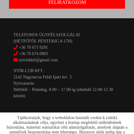
TELEFONOS ÜGYFÉLSZOLGÁLAT
(HÉTFŐTŐL PÉNTEKIG 8-17H)
+36 70 673 9291
+36 70 674 0983
nyirlubkft@gmail.com
NYÍR-LUB KFT.:
2142 Nagytarcsa Felső Ipari krt. 3
Nyitvatartás:
Hétfőtől – Péntekig, 8.00 – 17.00-ig (ebédidő 12.00-12.30
között)
Tájékoztatjuk, hogy a weboldalon használt cookie-k (sütik)
alkalmazásának célja, egyrészt a honlap megfelelő működésének
biztosítása, másrészt statisztikai célú adatszolgáltatás, amelyek alapján a
személyek beazonosítása nem lehetséges. Bizonyos sütik pedig épp a
Kapcsolat