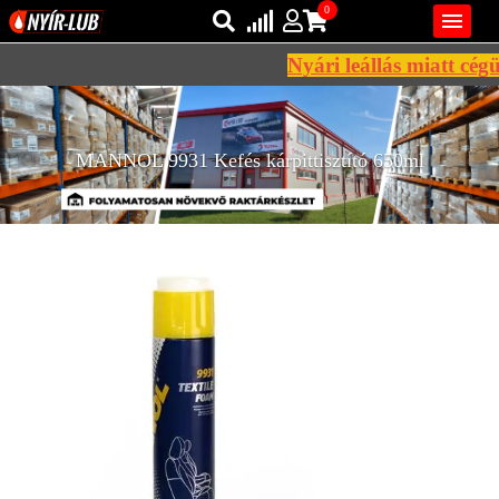
0

Nyári leállás miatt cégü
Bejelentkezés
AZ ÖN KOSARA ÜRES
Regisztráció
MANNOL 9931 Kefés kárpittisztító 650ml
REGISZTRÁCIÓ
KÖZLEKEDÉSI
KENŐANYAGOK
IPARI
KENŐANYAGOK
MÁRKÁK
NORMÁK
VISZKOZITÁSOK
ADALÉKOK