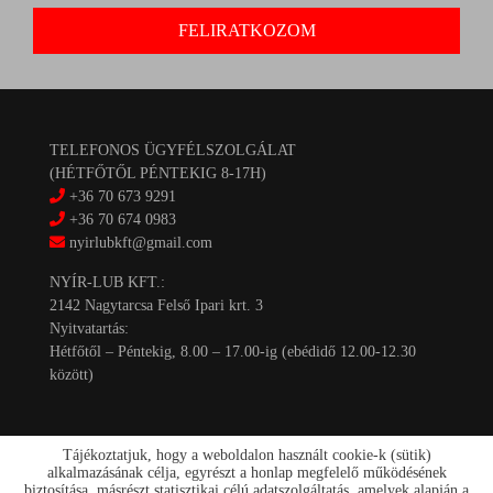
TELEFONOS ÜGYFÉLSZOLGÁLAT
(HÉTFŐTŐL PÉNTEKIG 8-17H)
+36 70 673 9291
+36 70 674 0983
nyirlubkft@gmail.com
NYÍR-LUB KFT.:
2142 Nagytarcsa Felső Ipari krt. 3
Nyitvatartás:
Hétfőtől – Péntekig, 8.00 – 17.00-ig (ebédidő 12.00-12.30
között)
Tájékoztatjuk, hogy a weboldalon használt cookie-k (sütik)
alkalmazásának célja, egyrészt a honlap megfelelő működésének
biztosítása, másrészt statisztikai célú adatszolgáltatás, amelyek alapján a