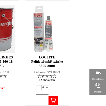
ERGIES
LOCTITE
LOCTITE 38
 460 18
Felülettömítő szürke
fűtőszáljavító ké
8L
5699 80ml
2g
NYL17006
Cikkszám: NYL18029
Cikkszám: NYL18
Olajválasztó
12 db/karton
12 db/karton
OTT
Support