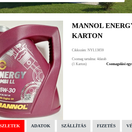
MANNOL ENERGY 
KARTON
Cikkszám: NYL13859
Csomag tartalma: 4darab
(1 Karton)
Csomagolási egy
SZLETEK
ADATOK
SZÁLLÍTÁS
FIZETÉS
V