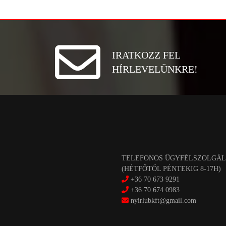
IRATKOZZ FEL
HÍRLEVELÜNKRE!
TELEFONOS ÜGYFÉLSZOLGÁL
(HÉTFŐTŐL PÉNTEKIG 8-17H)
+36 70 673 9291
+36 70 674 0983
nyirlubkft@gmail.com