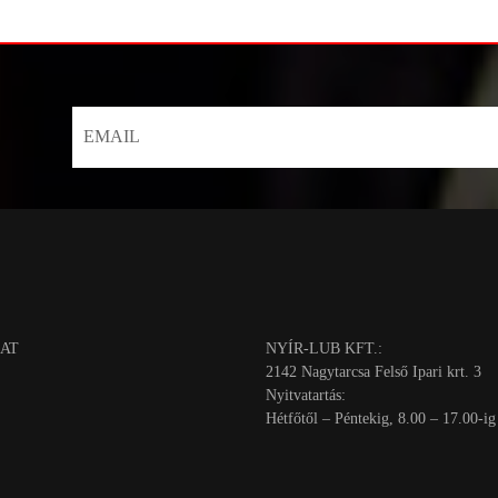
AT
NYÍR-LUB KFT.:
2142 Nagytarcsa Felső Ipari krt. 3
Nyitvatartás:
Hétfőtől – Péntekig, 8.00 – 17.00-ig