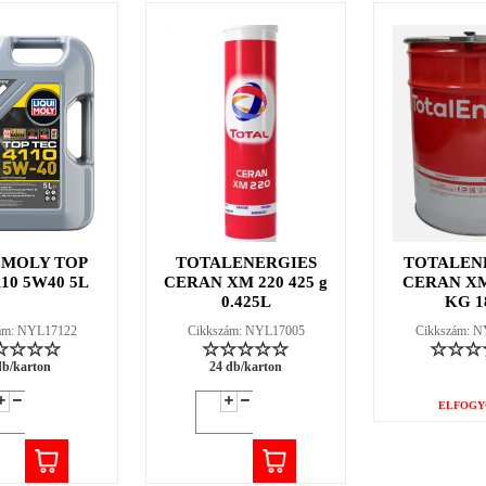
 MOLY TOP
TOTALENERGIES
TOTALEN
110 5W40 5L
CERAN XM 220 425 g
CERAN XM
0.425L
KG 1
ám: NYL17122
Cikkszám: NYL17005
Cikkszám: 
db/karton
24 db/karton
ELFOGY