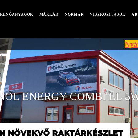
I KENŐANYAGOK
MÁRKÁK
NORMÁK
VISZKOZITÁSOK
AD
Nyári leállás
OL ENERGY COMBI LL 5W