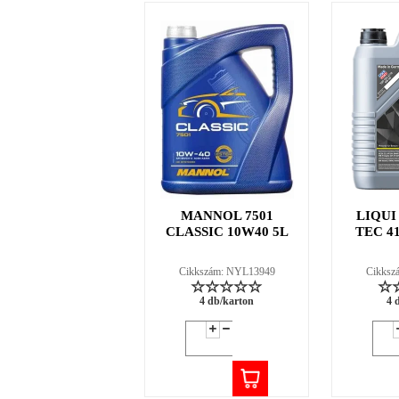
MANNOL 7501
LIQUI
CLASSIC 10W40 5L
TEC 4
Cikkszám: NYL13949
Cikksz
4 db/karton
4 