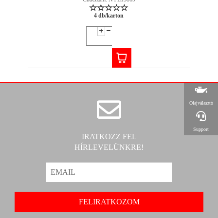
4 db/karton
Olajválasztó
Support
IRATKOZZ FEL
HÍRLEVELÜNKRE!