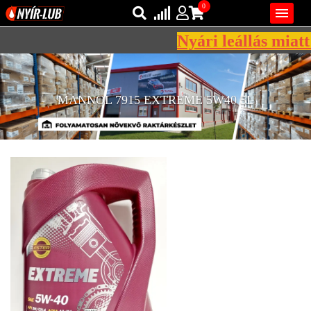
0

Nyári leállás miatt 
Bejelentkezés
AZ ÖN KOSARA ÜRES
Regisztráció
MANNOL 7915 EXTREME 5W40 5L
REGISZTRÁCIÓ
KÖZLEKEDÉSI
KENŐANYAGOK
IPARI
KENŐANYAGOK
MÁRKÁK
NORMÁK
VISZKOZITÁSOK
ADALÉKOK