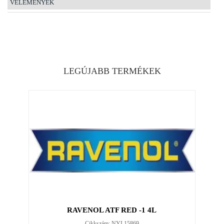
VÉLEMÉNYEK
LEGÚJABB TERMÉKEK
RAVENOL ATF RED -1 4L
Cikkszám: NYL15869