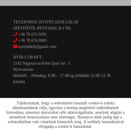
TELEFONOS ÜGYFÉLSZOLGÁLAT
(HÉTFŐTŐL PÉNTEKIG 8-17H)
+36 70 673 9291
+36 70 674 0983
nyirlubkft@gmail.com
NYÍR-LUB KFT.:
2142 Nagytarcsa Felső Ipari krt. 3
Nyitvatartás:
Hétfőtől – Péntekig, 8.00 – 17.00-ig (ebédidő 12.00-12.30
között)
Tájékoztatjuk, hogy a weboldalon használt cookie-k (sütik)
alkalmazásának célja, egyrészt a honlap megfelelő működésének
biztosítása, másrészt statisztikai célú adatszolgáltatás, amelyek alapján a
személyek beazonosítása nem lehetséges. Bizonyos sütik pedig épp a
Kapcsolat
webáruházban való vásárlását könnyítik meg. A webhely használatával
Akciók
elfogadja a cookie-k használatát.
Szállítás/fizetés