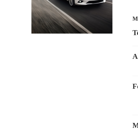
Me
T
A
F
M