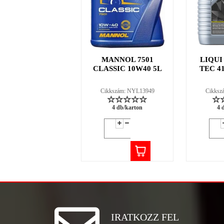
MANNOL 7501
LIQUI
CLASSIC 10W40 5L
TEC 4
Cikkszám: NYL13949
Cikksz
4 db/karton
4 
IRATKOZZ FEL