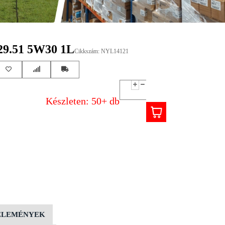
.51 5W30 1L
Cikkszám: NYL14121
Készleten: 50+ db
ÉLEMÉNYEK