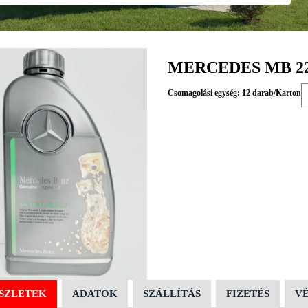
MERCEDES MB 229
Csomagolási egység: 12 darab/Karton
SZLETEK
ADATOK
SZÁLLÍTÁS
FIZETÉS
V