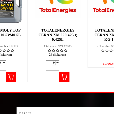
 MOLY TOP
TOTALENERGIES
TOTALEN
110 5W40 5L
CERAN XM 220 425 g
CERAN XM
0.425L
KG 1
ám: NYL17122
Cikkszám: NYL17005
Cikkszám: 
db/karton
24 db/karton
ELFOGY