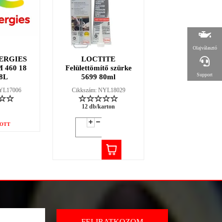
Olajválasztó
ERGIES
LOCTITE
LOCTITE 38
 460 18
Felülettömítő szürke
fűtőszáljavító ké
Support
8L
5699 80ml
2g
NYL17006
Cikkszám: NYL18029
Cikkszám: NYL18
12 db/karton
12 db/karton
OTT