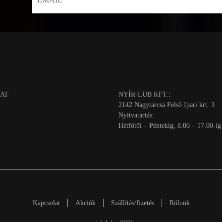
AT
NYÍR-LUB KFT.:
2142 Nagytarcsa Felső Ipari krt. 3
Nyitvatartás:
Hétfőtől – Péntekig, 8.00 – 17.00-ig
Kapcsolat
Akciók
Szállítás/fizetés
Rólunk