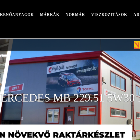
I KENŐANYAGOK
MÁRKÁK
NORMÁK
VISZKOZITÁSOK
AD
Nyári leáll
ERCEDES MB 229.51 5W30 