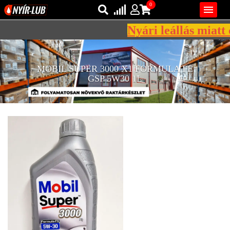
0

Nyári leállás miatt 
Bejelentkezés
AZ ÖN KOSARA ÜRES
MOBIL SUPER 3000 X1 FORMULA FE
Regisztráció
GSP 5W30 1L
REGISZTRÁCIÓ
KÖZLEKEDÉSI
KENŐANYAGOK
IPARI
KENŐANYAGOK
MÁRKÁK
NORMÁK
VISZKOZITÁSOK
ADALÉKOK