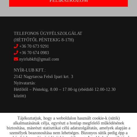
TELEFONOS ÜGYFÉLSZOLGÁLAT
(HÉTFŐTŐL PÉNTEKIG 8-17H)
+36 70 673 9291
+36 70 674 0983
nyirlubkft@gmail.com
NYÍR-LUB KFT.:
2142 Nagytarcsa Felső Ipari krt. 3
Nyitvatartás:
Hétfőtől – Péntekig, 8.00 – 17.00-ig (ebédidő 12.00-12.30
között)
Tájékoztatjuk, hogy a weboldalon használt cookie-k (sütik)
alkalmazásának célja, egyrészt a honlap megfelelő működésének
biztosítása, másrészt statisztikai célú adatszolgáltatás, amelyek alapján a
személyek beazonosítása nem lehetséges. Bizonyos sütik pedig épp a
Kapcsolat