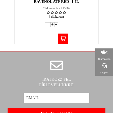
RAVENOL ATF RED -1 4L
Cikkszám: NYL15869
4 db/karton
Olajválasztó
Support
IRATKOZZ FEL
HÍRLEVELÜNKRE!