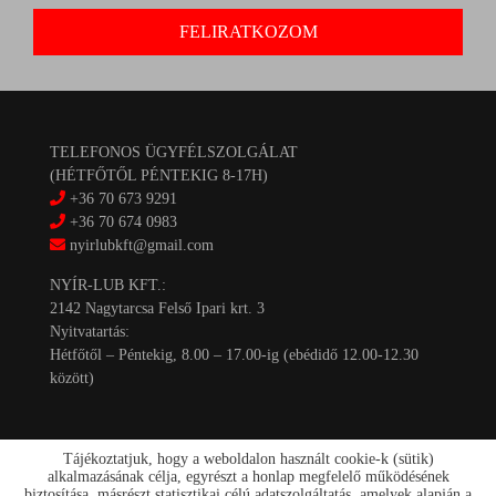
TELEFONOS ÜGYFÉLSZOLGÁLAT
(HÉTFŐTŐL PÉNTEKIG 8-17H)
+36 70 673 9291
+36 70 674 0983
nyirlubkft@gmail.com
NYÍR-LUB KFT.:
2142 Nagytarcsa Felső Ipari krt. 3
Nyitvatartás:
Hétfőtől – Péntekig, 8.00 – 17.00-ig (ebédidő 12.00-12.30
között)
Tájékoztatjuk, hogy a weboldalon használt cookie-k (sütik)
alkalmazásának célja, egyrészt a honlap megfelelő működésének
biztosítása, másrészt statisztikai célú adatszolgáltatás, amelyek alapján a