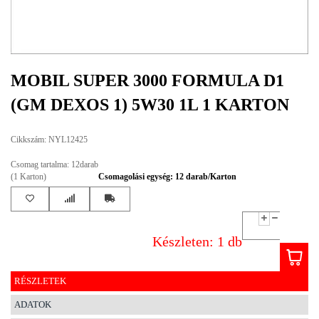
EGYÉB
SPECIÁLIS
AJÁNLATOK
MOBIL SUPER 3000 FORMULA D1
INFO
(GM DEXOS 1) 5W30 1L 1 KARTON
TELEFONOS
ÜGYFÉLSZOLGÁLAT
Cikkszám: NYL12425
(HÉTFŐTŐL PÉNTEKIG 8-17H)
+36 70 673 9291
Csomag tartalma: 12darab
+36 70 674 0983
(1 Karton)
Csomagolási egység: 12 darab/Karton
NYIRLUBKFT@GMAIL.COM
NYÍR-LUB KFT.:
2142 Nagytarcsa Felső Ipari krt. 3
Nyitvatartás:
Készleten: 1 db
Hétfőtől – Péntekig, 8.00 – 17.00-ig
(ebédidő 12.00-12.30 között)
RÉSZLETEK
ADATOK