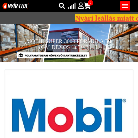
0

Nyári leállás miatt c
Bejelentkezés
AZ ÖN KOSARA ÜRES
MOBIL SUPER 3000 FORMULA D1
Regisztráció
(GM DEXOS 1) 5W30 1L
REGISZTRÁCIÓ
KÖZLEKEDÉSI
KENŐANYAGOK
IPARI
KENŐANYAGOK
MÁRKÁK
NORMÁK
VISZKOZITÁSOK
ADALÉKOK