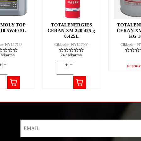
 MOLY TOP
TOTALENERGIES
TOTALEN
110 5W40 5L
CERAN XM 220 425 g
CERAN XM
0.425L
KG 1
ám: NYL17122
Cikkszám: NYL17005
Cikkszám: 
db/karton
24 db/karton
ELFOGY