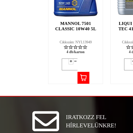
MANNOL 7501
LIQUI
CLASSIC 10W40 5L
TEC 4
Cikkszám: NYL13949
Cikksz
4 db/karton
4 
IRATKOZZ FEL
HÍRLEVELÜNKRE!