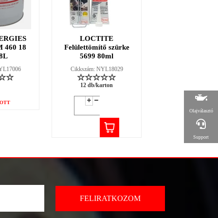
ERGIES
LOCTITE
LOCTITE 38
 460 18
Felülettömítő szürke
fűtőszáljavító ké
8L
5699 80ml
2g
NYL17006
Cikkszám: NYL18029
Cikkszám: NYL18
12 db/karton
12 db/karton
OTT
Olajválasztó
Support