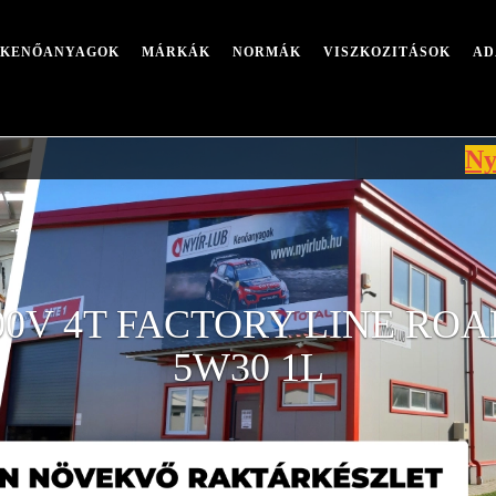
I KENŐANYAGOK
MÁRKÁK
NORMÁK
VISZKOZITÁSOK
AD
Nyári leáll
0V 4T FACTORY LINE RO
5W30 1L