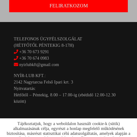
TELEFONOS ÜGYFÉLSZOLGÁLAT
(HÉTFŐTŐL PÉNTEKIG 8-17H)
+36 70 673 9291
+36 70 674 0983
nyirlubkft@gmail.com
NYÍR-LUB KFT.:
2142 Nagytarcsa Felső Ipari krt. 3
Nyitvatartás:
Hétfőtől – Péntekig, 8.00 – 17.00-ig (ebédidő 12.00-12.30
között)
Tájékoztatjuk, hogy a weboldalon használt cookie-k (sütik)
alkalmazásának célja, egyrészt a honlap megfelelő működésének
biztosítása, másrészt statisztikai célú adatszolgáltatás, amelyek alapján a