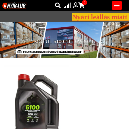
0

Nyári leállás miatt 
Bejelentkezés
AZ ÖN KOSARA ÜRES
Regisztráció
MOTUL 5100 4T 10W30 4L
REGISZTRÁCIÓ
KÖZLEKEDÉSI
KENŐANYAGOK
IPARI
KENŐANYAGOK
MÁRKÁK
NORMÁK
VISZKOZITÁSOK
ADALÉKOK