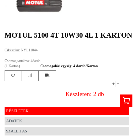
EGYÉB
SPECIÁLIS
AJÁNLATOK
MOTUL 5100 4T 10W30 4L 1 KARTON
INFO
Cikkszám: NYL11044
TELEFONOS
ÜGYFÉLSZOLGÁLAT
Csomag tartalma: 4darab
(HÉTFŐTŐL PÉNTEKIG 8-17H)
(1 Karton)
Csomagolási egység: 4 darab/Karton
+36 70 673 9291
+36 70 674 0983
NYIRLUBKFT@GMAIL.COM
NYÍR-LUB KFT.:
Készleten: 2 db
2142 Nagytarcsa Felső Ipari krt. 3
Nyitvatartás:
Hétfőtől – Péntekig, 8.00 – 17.00-ig
(ebédidő 12.00-12.30 között)
RÉSZLETEK
ADATOK
SZÁLLÍTÁS