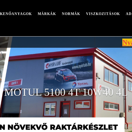
I KENŐANYAGOK
MÁRKÁK
NORMÁK
VISZKOZITÁSOK
AD
Nyári leál
MOTUL 5100 4T 10W40 4L