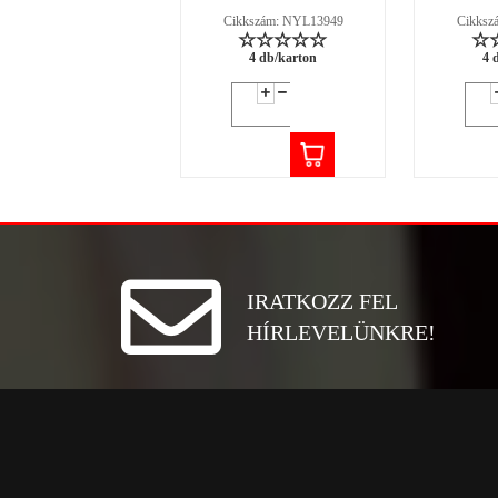
Cikkszám: NYL13949
Cikksz
4 db/karton
4 
IRATKOZZ FEL
HÍRLEVELÜNKRE!