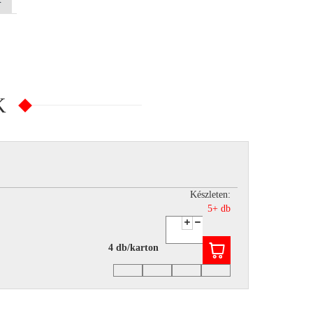
K
Készleten:
5+ db
4 db/karton