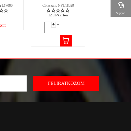
NYL17006
Cikkszám: NYL18029
Cikkszám: NYL18
Support
12 db/karton
12 db/karton
OTT