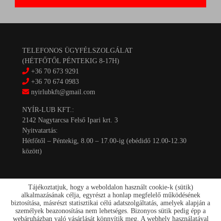
TELEFONOS ÜGYFÉLSZOLGÁLAT
(HÉTFŐTŐL PÉNTEKIG 8-17H)
+36 70 673 9291
+36 70 674 0983
nyirlubkft@gmail.com
NYÍR-LUB KFT.:
2142 Nagytarcsa Felső Ipari krt. 3
Nyitvatartás:
Hétfőtől – Péntekig, 8.00 – 17.00-ig (ebédidő 12.00-12.30
között)
Tájékoztatjuk, hogy a weboldalon használt cookie-k (sütik)
alkalmazásának célja, egyrészt a honlap megfelelő működésének
biztosítása, másrészt statisztikai célú adatszolgáltatás, amelyek alapján a
személyek beazonosítása nem lehetséges. Bizonyos sütik pedig épp a
Kapcsolat
webáruházban való vásárlását könnyítik meg. A webhely használatával
Akciók