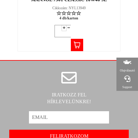
Cikkszám: NYL13949
4 db/karton
Olajválasztó
Support
IRATKOZZ FEL
HÍRLEVELÜNKRE!