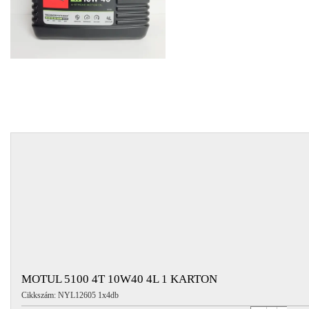
EGYÉB
SPECIÁLIS
AJÁNLATOK
INFO
TELEFONOS
ÜGYFÉLSZOLGÁLAT
(HÉTFŐTŐL PÉNTEKIG 8-17H)
+36 70 673 9291
+36 70 674 0983
NYIRLUBKFT@GMAIL.COM
NYÍR-LUB KFT.:
2142 Nagytarcsa Felső Ipari krt. 3
Nyitvatartás:
Hétfőtől – Péntekig, 8.00 – 17.00-ig
(ebédidő 12.00-12.30 között)
MOTUL 5100 4T 10W40 4L 1 KARTON
Cikkszám: NYL12605 1x4db