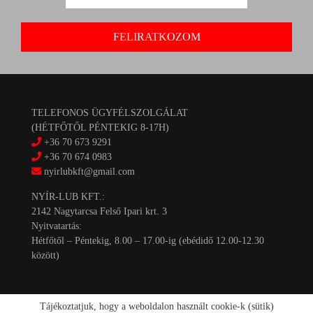
TELEFONOS ÜGYFÉLSZOLGÁLAT
(HÉTFŐTŐL PÉNTEKIG 8-17H)
+36 70 673 9291
+36 70 674 0983
nyirlubkft@gmail.com
NYÍR-LUB KFT.:
2142 Nagytarcsa Felső Ipari krt. 3
Nyitvatartás:
Hétfőtől – Péntekig, 8.00 – 17.00-ig (ebédidő 12.00-12.30
között)
Tájékoztatjuk, hogy a weboldalon használt cookie-k (sütik)