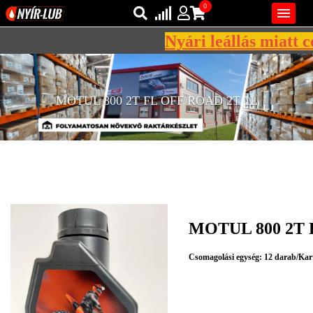
0

Nyári leállás miatt cé
Bejelentkezés
AZ ÖN KOSARA ÜRES
Regisztráció
MOTUL 800 2T FL OFF ROAD 2T 1L
REGISZTRÁCIÓ
KÖZLEKEDÉSI
KENŐANYAGOK
IPARI
KENŐANYAGOK
MOTUL 800 2T 
MÁRKÁK
NORMÁK
Csomagolási egység: 12 darab/Kar
VISZKOZITÁSOK
ADALÉKOK