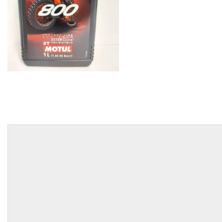
EGYÉB
SPECIÁLIS
AJÁNLATOK
INFO
TELEFONOS
ÜGYFÉLSZOLGÁLAT
(HÉTFŐTŐL PÉNTEKIG 8-17H)
+36 70 673 9291
+36 70 674 0983
NYIRLUBKFT@GMAIL.COM
NYÍR-LUB KFT.:
2142 Nagytarcsa Felső Ipari krt. 3
Nyitvatartás:
Hétfőtől – Péntekig, 8.00 – 17.00-ig
(ebédidő 12.00-12.30 között)