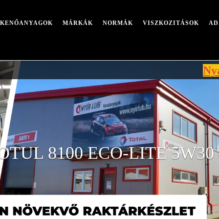
I KENŐANYAGOK
MÁRKÁK
NORMÁK
VISZKOZITÁSOK
AD
Nyári leállá
OTUL 8100 ECO-LITE 5W30 