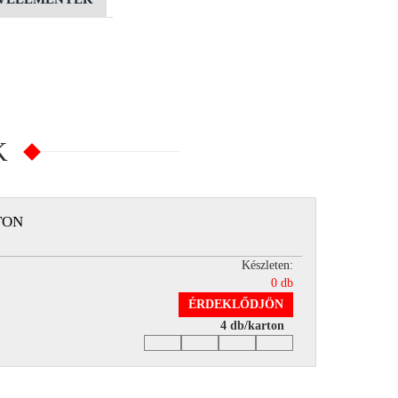
K
TON
Készleten:
0 db
ÉRDEKLŐDJÖN
4 db/karton