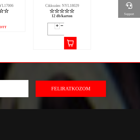
NYL17006
Cikkszám: NYL18029
Cikkszám: NYL18
Support
12 db/karton
12 db/karton
OTT