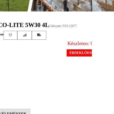
CO-LITE 5W30 4L
Cikkszám: NYL12677
ton
Készleten: 0 db
ÉRDEKLŐDJÖN
VÉLEMÉNYEK