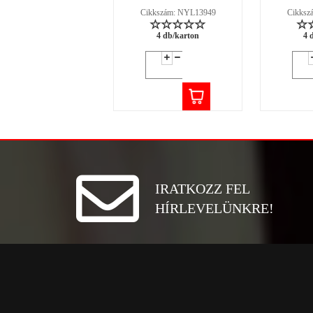
Cikkszám: NYL13949
Cikksz
4 db/karton
4 
IRATKOZZ FEL
HÍRLEVELÜNKRE!