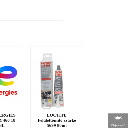
ERGIES
LOCTITE
LOCTITE 38
 460 18
Felülettömítő szürke
fűtőszáljavító ké
8L
5699 80ml
2g
Olajválasztó