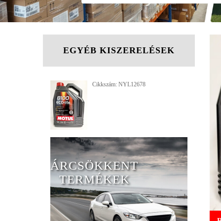
EGYÉB KISZERELÉSEK
Cikkszám: NYL12678
ÁRCSÖKKENT
TERMÉKEK