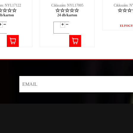
ám: NYL17122
Cikkszám: NYL17005
Cikkszám: 
db/karton
24 db/karton
ELFOGY