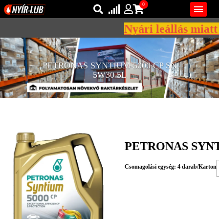
0

Nyári leállás miatt 
Bejelentkezés
AZ ÖN KOSARA ÜRES
PETRONAS SYNTIUM 5000 CP SN
Regisztráció
5W30 5L
REGISZTRÁCIÓ
KÖZLEKEDÉSI
KENŐANYAGOK
IPARI
KENŐANYAGOK
PETRONAS SYNTI
MÁRKÁK
Csomagolási egység: 4 darab/Karton
NORMÁK
VISZKOZITÁSOK
ADALÉKOK