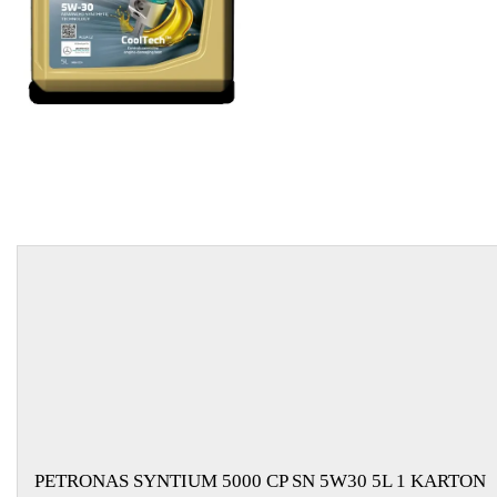
EGYÉB
SPECIÁLIS
AJÁNLATOK
INFO
TELEFONOS
ÜGYFÉLSZOLGÁLAT
(HÉTFŐTŐL PÉNTEKIG 8-17H)
+36 70 673 9291
+36 70 674 0983
NYIRLUBKFT@GMAIL.COM
NYÍR-LUB KFT.:
2142 Nagytarcsa Felső Ipari krt. 3
Nyitvatartás:
Hétfőtől – Péntekig, 8.00 – 17.00-ig
(ebédidő 12.00-12.30 között)
PETRONAS SYNTIUM 5000 CP SN 5W30 5L 1 KARTON