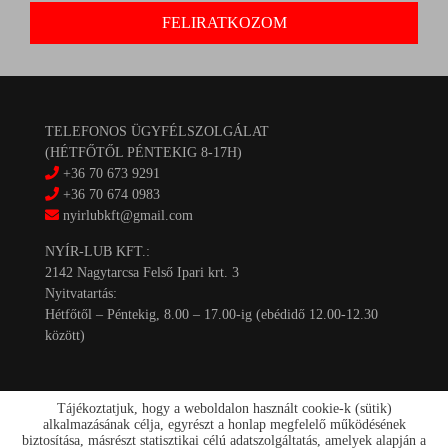
TELEFONOS ÜGYFÉLSZOLGÁLAT
(HÉTFŐTŐL PÉNTEKIG 8-17H)
+36 70 673 9291
+36 70 674 0983
nyirlubkft@gmail.com
NYÍR-LUB KFT.:
2142 Nagytarcsa Felső Ipari krt. 3
Nyitvatartás:
Hétfőtől – Péntekig, 8.00 – 17.00-ig (ebédidő 12.00-12.30
között)
Tájékoztatjuk, hogy a weboldalon használt cookie-k (sütik)
alkalmazásának célja, egyrészt a honlap megfelelő működésének
biztosítása, másrészt statisztikai célú adatszolgáltatás, amelyek alapján a