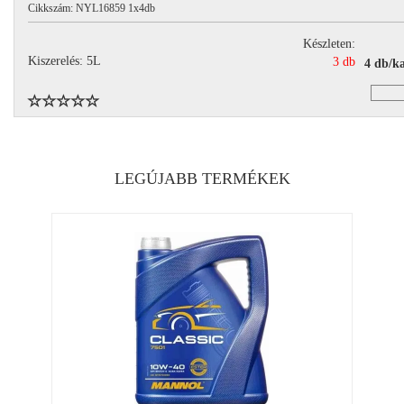
Cikkszám: NYL16859 1x4db
Készleten:
Kiszerelés: 5L
3 db
4 db/k
LEGÚJABB TERMÉKEK