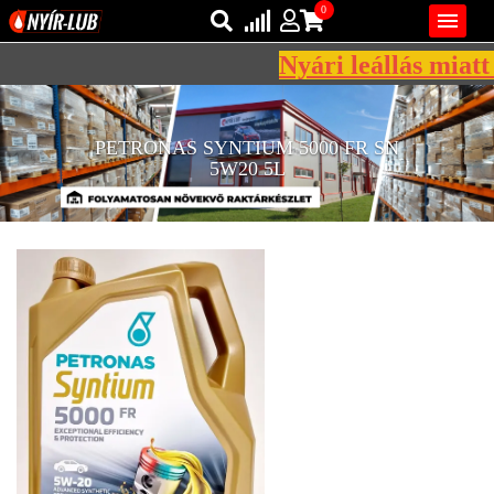
0

Nyári leállás miatt 
Bejelentkezés
AZ ÖN KOSARA ÜRES
PETRONAS SYNTIUM 5000 FR SN
Regisztráció
5W20 5L
REGISZTRÁCIÓ
KÖZLEKEDÉSI
KENŐANYAGOK
IPARI
KENŐANYAGOK
MÁRKÁK
NORMÁK
VISZKOZITÁSOK
ADALÉKOK