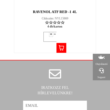
RAVENOL ATF RED -1 4L
Cikkszám: NYL15869
4 db/karton
Olajválasztó
Support
IRATKOZZ FEL
HÍRLEVELÜNKRE!