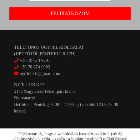
TELEFONOS ÜGYFÉLSZOLGÁLAT
(HÉTFŐTŐL PÉNTEKIG 8-17H)
+36 70 673 9291
+36 70 674 0983
nyirlubkft@gmail.com
NYÍR-LUB KFT.:
2142 Nagytarcsa Felső Ipari krt. 3
Nyitvatartás:
Hétfőtől – Péntekig, 8.00 – 17.00-ig (ebédidő 12.00-12.30
között)
Tájékoztatjuk, hogy a weboldalon használt cookie-k (sütik)
alkalmazásának célja, egyrészt a honlap megfelelő működésének