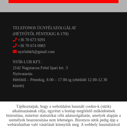
TELEFONOS ÜGYFÉLSZOLGÁLAT
(HÉTFŐTŐL PÉNTEKIG 8-17H)
+36 70 673 9291
+36 70 674 0983
nyirlubkft@gmail.com
NYÍR-LUB KFT.:
2142 Nagytarcsa Felső Ipari krt. 3
Nyitvatartás:
Hétfőtől – Péntekig, 8.00 – 17.00-ig (ebédidő 12.00-12.30
között)
Tájékoztatjuk, hogy a weboldalon használt cookie-k (sütik)
alkalmazásának célja, egyrészt a honlap megfelelő működésének
biztosítása, másrészt statisztikai célú adatszolgáltatás, amelyek alapján a
személyek beazonosítása nem lehetséges. Bizonyos sütik pedig épp a
Kapcsolat
webáruházban való vásárlását könnyítik meg. A webhely használatával
Akciók