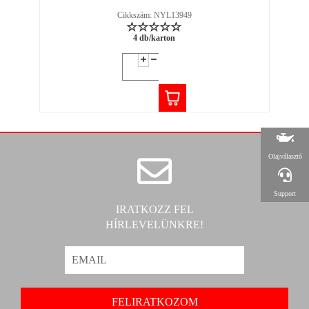
Cikkszám: NYL13949
4 db/karton
Olajválasztó
Support
IRATKOZZ FEL
HÍRLEVELÜNKRE!