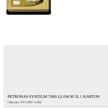
EGYÉB
SPECIÁLIS
AJÁNLATOK
INFO
TELEFONOS
ÜGYFÉLSZOLGÁLAT
(HÉTFŐTŐL PÉNTEKIG 8-17H)
+36 70 673 9291
+36 70 674 0983
NYIRLUBKFT@GMAIL.COM
NYÍR-LUB KFT.:
2142 Nagytarcsa Felső Ipari krt. 3
Nyitvatartás:
Hétfőtől – Péntekig, 8.00 – 17.00-ig
(ebédidő 12.00-12.30 között)
PETRONAS SYNTIUM 7000 LL 0W30 5L 1 KARTON
Cikkszám: NYL16867 1x4db