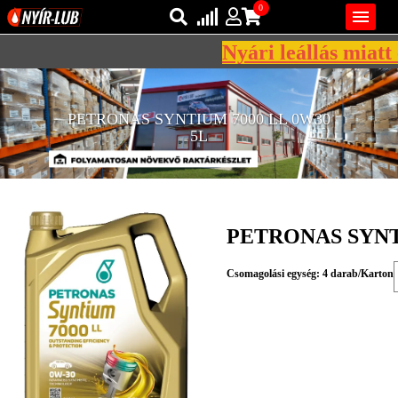
0

Nyári leállás miatt 
Bejelentkezés
AZ ÖN KOSARA ÜRES
PETRONAS SYNTIUM 7000 LL 0W30
Regisztráció
5L
REGISZTRÁCIÓ
KÖZLEKEDÉSI
KENŐANYAGOK
PETRONAS SYNTI
IPARI
KENŐANYAGOK
Csomagolási egység: 4 darab/Karton
MÁRKÁK
NORMÁK
VISZKOZITÁSOK
ADALÉKOK