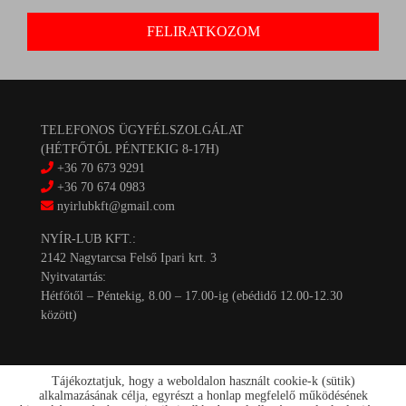
TELEFONOS ÜGYFÉLSZOLGÁLAT
(HÉTFŐTŐL PÉNTEKIG 8-17H)
+36 70 673 9291
+36 70 674 0983
nyirlubkft@gmail.com
NYÍR-LUB KFT.:
2142 Nagytarcsa Felső Ipari krt. 3
Nyitvatartás:
Hétfőtől – Péntekig, 8.00 – 17.00-ig (ebédidő 12.00-12.30
között)
Tájékoztatjuk, hogy a weboldalon használt cookie-k (sütik)
alkalmazásának célja, egyrészt a honlap megfelelő működésének