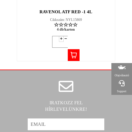
RAVENOL ATF RED -1 4L
Cikkszám: NYL15869
4 db/karton
Olajválasztó
Support
IRATKOZZ FEL
HÍRLEVELÜNKRE!