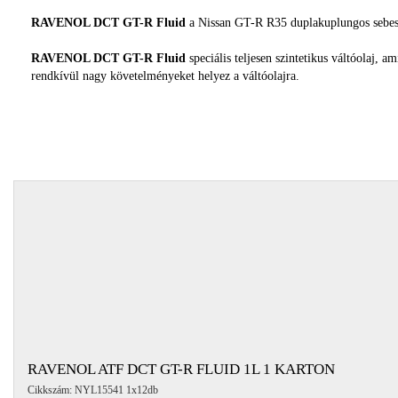
RAVENOL DCT GT-R Fluid
a Nissan GT-R R35 duplakuplungos sebessé
RAVENOL DCT GT-R Fluid
speciális teljesen szintetikus váltóolaj,
rendkívül nagy követelményeket helyez a váltóolajra.
RAVENOL ATF DCT GT-R FLUID 1L 1 KARTON
Cikkszám: NYL15541 1x12db