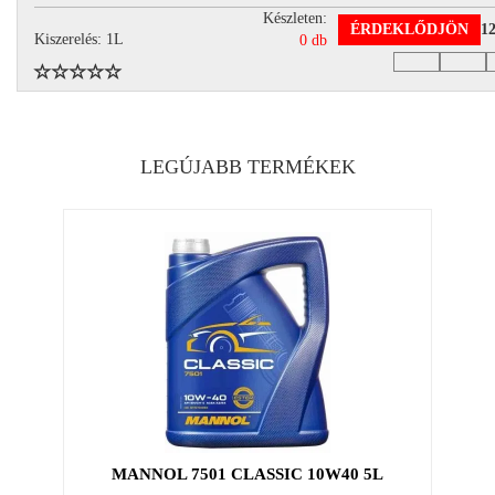
Készleten:
ÉRDEKLŐDJÖN
1
Kiszerelés: 1L
0 db
LEGÚJABB TERMÉKEK
MANNOL 7501 CLASSIC 10W40 5L