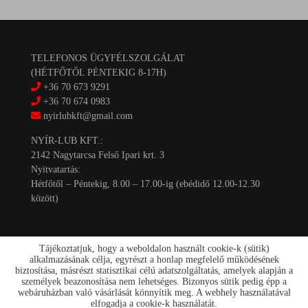
TELEFONOS ÜGYFÉLSZOLGÁLAT
(HÉTFŐTŐL PÉNTEKIG 8-17H)
+36 70 673 9291
+36 70 674 0983
nyirlubkft@gmail.com
NYÍR-LUB KFT.:
2142 Nagytarcsa Felső Ipari krt. 3
Nyitvatartás:
Hétfőtől – Péntekig, 8.00 – 17.00-ig (ebédidő 12.00-12.30
között)
Tájékoztatjuk, hogy a weboldalon használt cookie-k (sütik)
alkalmazásának célja, egyrészt a honlap megfelelő működésének
biztosítása, másrészt statisztikai célú adatszolgáltatás, amelyek alapján a
személyek beazonosítása nem lehetséges. Bizonyos sütik pedig épp a
Kapcsolat
webáruházban való vásárlását könnyítik meg. A webhely használatával
Akciók
elfogadja a cookie-k használatát.
Szállítás/fizetés