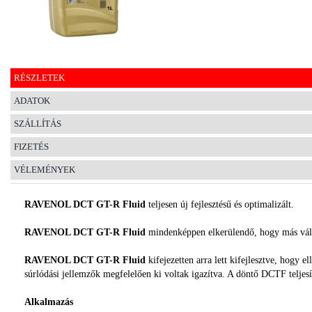
EGYÉB
SPECIÁLIS
AJÁNLATOK
RÉSZLETEK
INFO
ADATOK
TELEFONOS
SZÁLLÍTÁS
ÜGYFÉLSZOLGÁLAT
(HÉTFŐTŐL PÉNTEKIG 8-17H)
FIZETÉS
+36 70 673 9291
+36 70 674 0983
VÉLEMÉNYEK
NYIRLUBKFT@GMAIL.COM
NYÍR-LUB KFT.:
RAVENOL DCT GT-R Fluid
teljesen új fejlesztésű és optimalizált.
2142 Nagytarcsa Felső Ipari krt. 3
Nyitvatartás:
RAVENOL DCT GT-R Fluid
mindenképpen elkerülendő, hogy más váltó
Hétfőtől – Péntekig, 8.00 – 17.00-ig
(ebédidő 12.00-12.30 között)
RAVENOL DCT GT-R Fluid
kifejezetten arra lett kifejlesztve, hogy
súrlódási jellemzők megfelelően ki voltak igazítva. A döntő DCTF teljesít
Alkalmazás