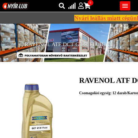
0

Nyári leállás miatt cégünk
Bejelentkezés
AZ ÖN KOSARA ÜRES
Regisztráció
RAVENOL ATF DCT GT-R FLUID 1L
REGISZTRÁCIÓ
KÖZLEKEDÉSI
KENŐANYAGOK
RAVENOL ATF D
IPARI
KENŐANYAGOK
Csomagolási egység: 12 darab/Karto
MÁRKÁK
NORMÁK
VISZKOZITÁSOK
ADALÉKOK