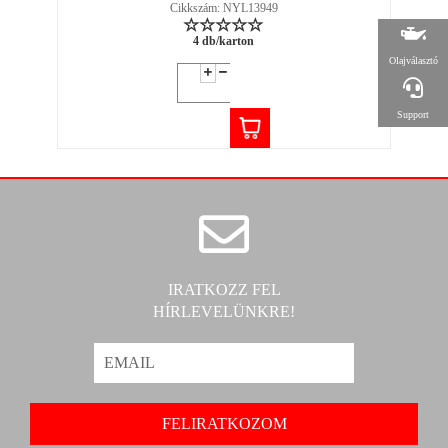
Cikkszám: NYL13949
4 db/karton
Olajválasztó
Support
IRATKOZZ FEL
HÍRLEVELÜNKRE!