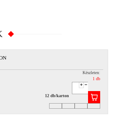
K
TON
Készleten:
1 db
12 db/karton