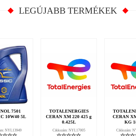
LEGÚJABB TERMÉKEK
NOL 7501
TOTALENERGIES
TOTALEN
C 10W40 5L
CERAN XM 220 425 g
CERAN XM
0.425L
KG 1
ám: NYL13949
Cikkszám: NYL17005
Cikkszám: 