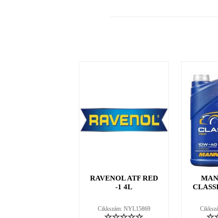
RAVENOL ATF RED
MAN
-1 4L
CLASSI
Cikkszám: NYL15869
Cikksz