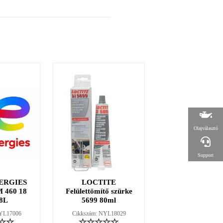
Olajválasztó
Support
ERGIES
LOCTITE
LOCTITE 38
 460 18
Felülettömítő szürke
fűtőszáljavító ké
8L
5699 80ml
2g
NYL17006
Cikkszám: NYL18029
Cikkszám: NYL18