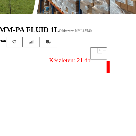
MM-PA FLUID 1L
Cikkszám: NYL15540
rton
Készleten: 21 db