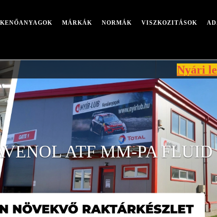
I KENŐANYAGOK
MÁRKÁK
NORMÁK
VISZKOZITÁSOK
AD
Nyári leállás mia
AVENOL ATF MM-PA FLUID 