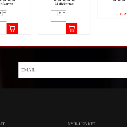
db/karton
24 db/karton
ELFOGY
AT
NYÍR-LUB KFT.: