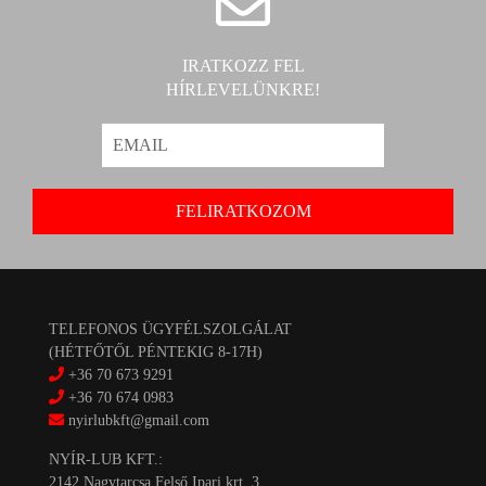
IRATKOZZ FEL
HÍRLEVELÜNKRE!
TELEFONOS ÜGYFÉLSZOLGÁLAT
(HÉTFŐTŐL PÉNTEKIG 8-17H)
+36 70 673 9291
+36 70 674 0983
nyirlubkft@gmail.com
NYÍR-LUB KFT.:
2142 Nagytarcsa Felső Ipari krt. 3