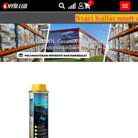
0

Nyári leállás miatt c
Bejelentkezés
AZ ÖN KOSARA ÜRES
RAVENOL CeramiX-Pro Kerámia
Regisztráció
motorolaj adalék 300ml
REGISZTRÁCIÓ
KÖZLEKEDÉSI
KENŐANYAGOK
IPARI
KENŐANYAGOK
MÁRKÁK
NORMÁK
VISZKOZITÁSOK
ADALÉKOK