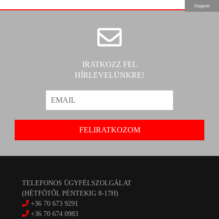
Support
IRATKOZZ FEL
HÍRLEVELÜNKRE!
TELEFONOS ÜGYFÉLSZOLGÁLAT
(HÉTFŐTŐL PÉNTEKIG 8-17H)
+36 70 673 9291
+36 70 674 0983