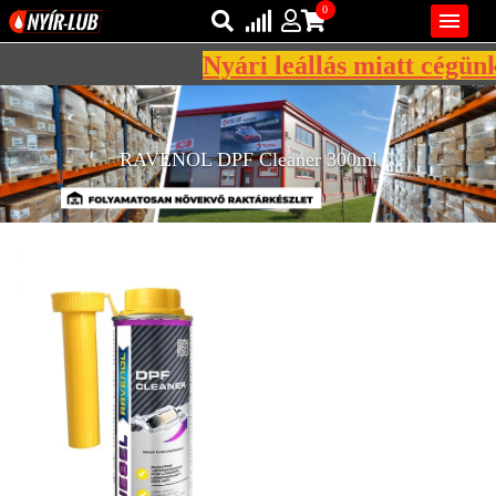
0

Nyári leállás miatt cégünk 
Bejelentkezés
AZ ÖN KOSARA ÜRES
Regisztráció
RAVENOL DPF Cleaner 300ml
REGISZTRÁCIÓ
KÖZLEKEDÉSI
KENŐANYAGOK
IPARI
KENŐANYAGOK
MÁRKÁK
NORMÁK
VISZKOZITÁSOK
ADALÉKOK