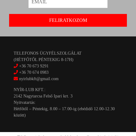
TELEFONOS ÜGYFÉLSZOLGÁLAT
(HÉTFŐTŐL PÉNTEKIG 8-17H)
+36 70 673 9291
+36 70 674 0983
nyirlubkft@gmail.com
NYÍR-LUB KFT.:
2142 Nagytarcsa Felső Ipari krt. 3
Nyitvatartás:
Hétfőtől – Péntekig, 8.00 – 17.00-ig (ebédidő 12.00-12.30
között)