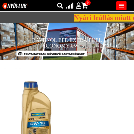
0

Nyári leállás miatt c
Bejelentkezés
AZ ÖN KOSARA ÜRES
RAVENOL EFE EXTRA FUEL
Regisztráció
ECONOMY 0W16 1L
REGISZTRÁCIÓ
KÖZLEKEDÉSI
KENŐANYAGOK
IPARI
KENŐANYAGOK
MÁRKÁK
NORMÁK
VISZKOZITÁSOK
ADALÉKOK