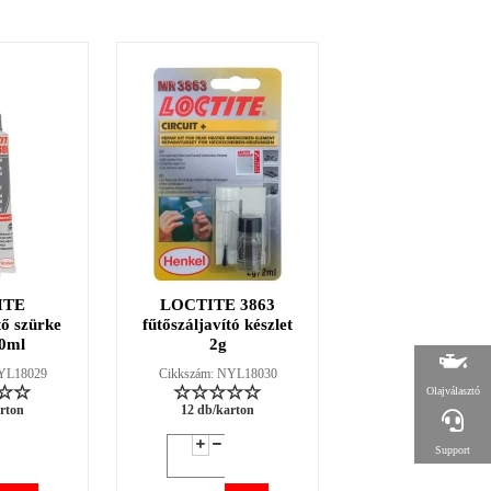
ITE
LOCTITE 3863
LOCTITE 2
tő szürke
fűtőszáljavító készlet
Menetrögzítő, kö
0ml
2g
szilárdságó 5
NYL18029
Cikkszám: NYL18030
Cikkszám: NYL18
Olajválasztó
rton
12 db/karton
12 db/karton
Support