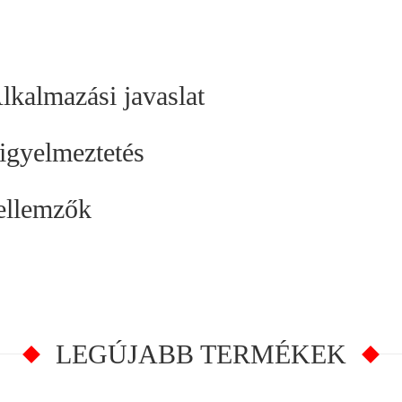
lkalmazási javaslat
igyelmeztetés
ellemzők
LEGÚJABB TERMÉKEK