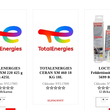
LENERGIES
TOTALENERGIES
LOCT
M 220 425 g
CERAN XM 460 18
Felülettömí
0.425L
KG 18L
5699 8
ám: NYL17005
Cikkszám: NYL17006
Cikkszám: 
db/karton
12 db/ka
ELFOGYOTT