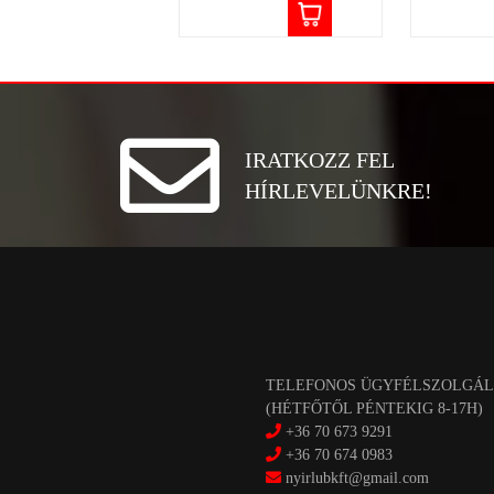
IRATKOZZ FEL
HÍRLEVELÜNKRE!
TELEFONOS ÜGYFÉLSZOLGÁL
(HÉTFŐTŐL PÉNTEKIG 8-17H)
+36 70 673 9291
+36 70 674 0983
nyirlubkft@gmail.com