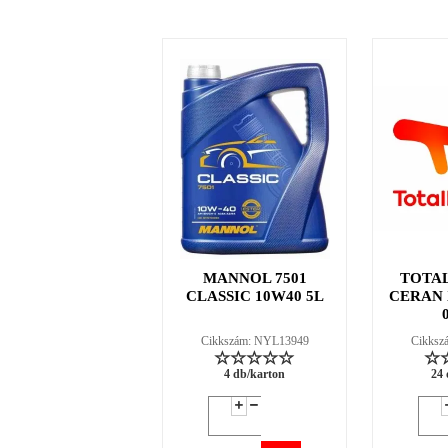
MANNOL 7501
TOTA
CLASSIC 10W40 5L
CERAN X
Cikkszám: NYL13949
Cikksz
4 db/karton
24 