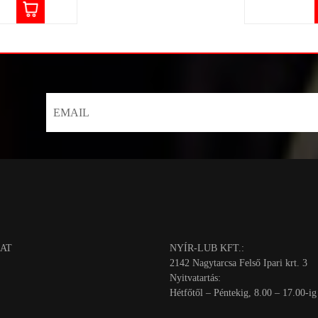
AT
NYÍR-LUB KFT.:
2142 Nagytarcsa Felső Ipari krt. 3
Nyitvatartás:
Hétfőtől – Péntekig, 8.00 – 17.00-ig