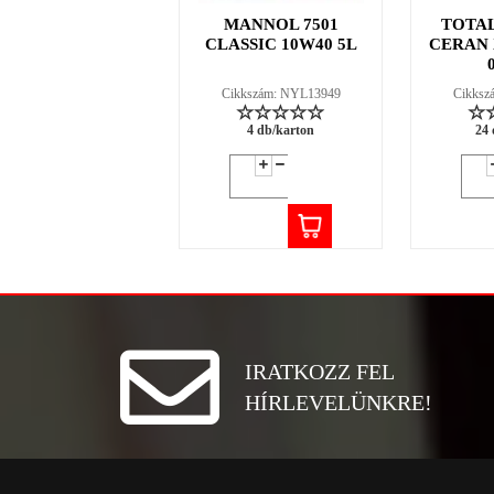
MANNOL 7501
TOTA
CLASSIC 10W40 5L
CERAN X
Cikkszám: NYL13949
Cikksz
4 db/karton
24 
IRATKOZZ FEL
HÍRLEVELÜNKRE!