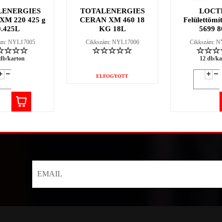
LENERGIES
TOTALENERGIES
LOCT
M 220 425 g
CERAN XM 460 18
Felülettömí
0.425L
KG 18L
5699 8
ám: NYL17005
Cikkszám: NYL17006
Cikkszám: 
db/karton
12 db/ka
ELFOGYOTT