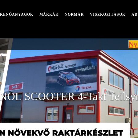
I KENŐANYAGOK
MÁRKÁK
NORMÁK
VISZKOZITÁSOK
AD
Nyári leállá
OL SCOOTER 4-Takt Teilsyn