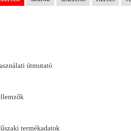
asználati útmutató
ellemzők
űszaki termékadatok