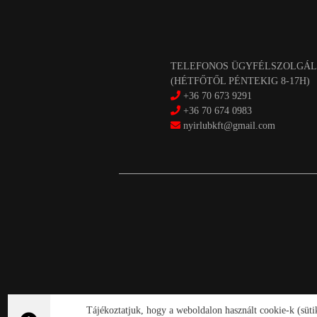
TELEFONOS ÜGYFÉLSZOLGÁL
(HÉTFŐTŐL PÉNTEKIG 8-17H)
+36 70 673 9291
+36 70 674 0983
nyirlubkft@gmail.com
Tájékoztatjuk, hogy a weboldalon használt cookie-k (süt