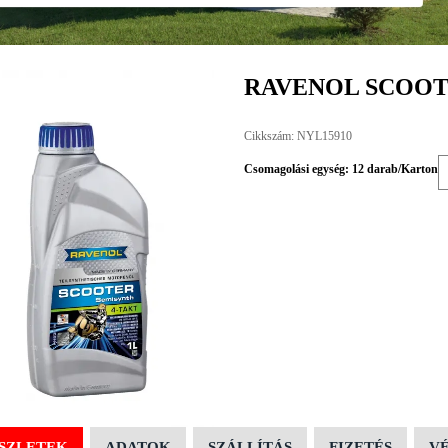
RAVENOL SCOOTE
Cikkszám: NYL15910
Csomagolási egység: 12 darab/Karton
SZLETEK
ADATOK
SZÁLLÍTÁS
FIZETÉS
V