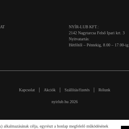
AT
NYÍR-LUB KFT.:
2142 Nagytarcsa Felső Ipari krt. 3
Nyitvatartás:
Hétfőtől – Péntekig, 8.00 – 17.00-ig
Kapcsolat
Akciók
Szállítás/fizetés
Rólunk
nyirlub.hu 2026
ik) alkalmazásának célja, egyrészt a honlap megfelelő működésének