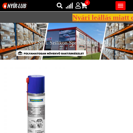
0

Nyári leállás miatt c
Bejelentkezés
AZ ÖN KOSARA ÜRES
Regisztráció
RAVENOL Szilikon Spray 400 ml 0.4L
REGISZTRÁCIÓ
KÖZLEKEDÉSI
KENŐANYAGOK
IPARI
KENŐANYAGOK
MÁRKÁK
NORMÁK
VISZKOZITÁSOK
ADALÉKOK