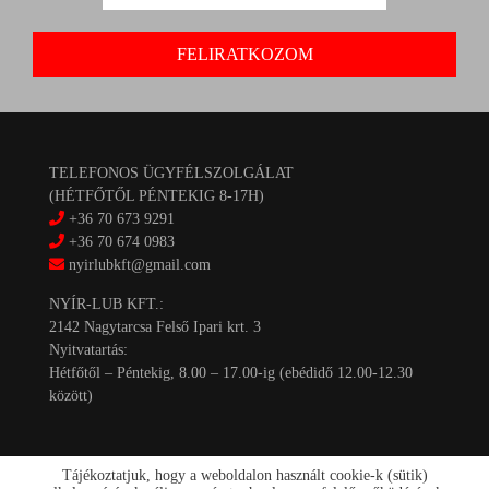
TELEFONOS ÜGYFÉLSZOLGÁLAT
(HÉTFŐTŐL PÉNTEKIG 8-17H)
+36 70 673 9291
+36 70 674 0983
nyirlubkft@gmail.com
NYÍR-LUB KFT.:
2142 Nagytarcsa Felső Ipari krt. 3
Nyitvatartás:
Hétfőtől – Péntekig, 8.00 – 17.00-ig (ebédidő 12.00-12.30
között)
Tájékoztatjuk, hogy a weboldalon használt cookie-k (sütik)