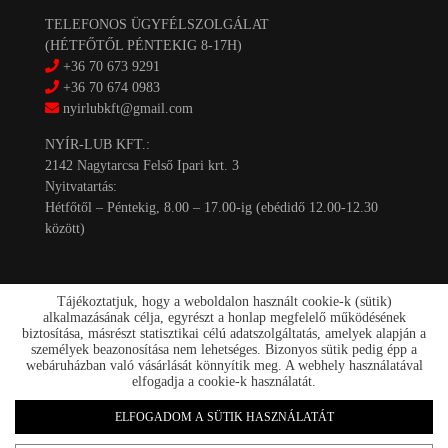
TELEFONOS ÜGYFÉLSZOLGÁLAT
(HÉTFŐTŐL PÉNTEKIG 8-17H)
+36 70 673 9291
+36 70 674 0983
nyirlubkft@gmail.com
NYÍR-LUB KFT.:
2142 Nagytarcsa Felső Ipari krt. 3
Nyitvatartás:
Hétfőtől – Péntekig, 8.00 – 17.00-ig (ebédidő 12.00-12.30
között)
Tájékoztatjuk, hogy a weboldalon használt cookie-k (sütik)
alkalmazásának célja, egyrészt a honlap megfelelő működésének
biztosítása, másrészt statisztikai célú adatszolgáltatás, amelyek alapján a
személyek beazonosítása nem lehetséges. Bizonyos sütik pedig épp a
Kapcsolat
webáruházban való vásárlását könnyítik meg. A webhely használatával
Akciók
elfogadja a cookie-k használatát.
Szállítás/fizetés
Rólunk
ELFOGADOM A SÜTIK HASZNÁLATÁT
nyirlub.hu 2026