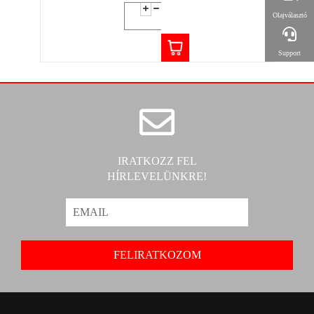
Olajválasztó
Support
IRATKOZZ FEL
HÍRLEVELÜNKRE!