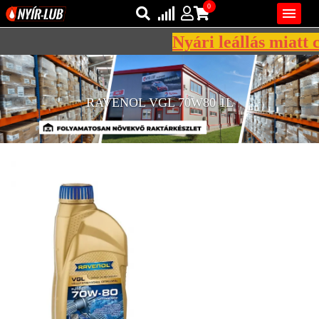
0

Nyári leállás miatt c
Bejelentkezés
AZ ÖN KOSARA ÜRES
Regisztráció
RAVENOL VGL 70W80 1L
REGISZTRÁCIÓ
KÖZLEKEDÉSI
KENŐANYAGOK
IPARI
KENŐANYAGOK
MÁRKÁK
NORMÁK
VISZKOZITÁSOK
ADALÉKOK