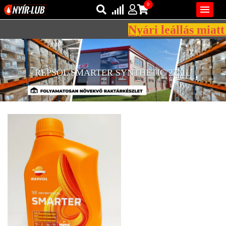
0

Nyári leállás miatt 
Bejelentkezés
AZ ÖN KOSARA ÜRES
Regisztráció
REPSOL SMARTER SYNTHETIC 2T 1L
REGISZTRÁCIÓ
KÖZLEKEDÉSI
KENŐANYAGOK
IPARI
KENŐANYAGOK
MÁRKÁK
NORMÁK
VISZKOZITÁSOK
ADALÉKOK