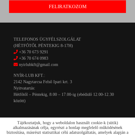
TELEFONOS ÜGYFÉLSZOLGÁLAT
(HÉTFŐTŐL PÉNTEKIG 8-17H)
+36 70 673 9291
+36 70 674 0983
nyirlubkft@gmail.com
NYÍR-LUB KFT.:
2142 Nagytarcsa Felső Ipari krt. 3
Nyitvatartás:
Hétfőtől – Péntekig, 8.00 – 17.00-ig (ebédidő 12.00-12.30
között)
Tájékoztatjuk, hogy a weboldalon használt cookie-k (sütik)
alkalmazásának célja, egyrészt a honlap megfelelő működésének
biztosítása, másrészt statisztikai célú adatszolgáltatás, amelyek alapján a