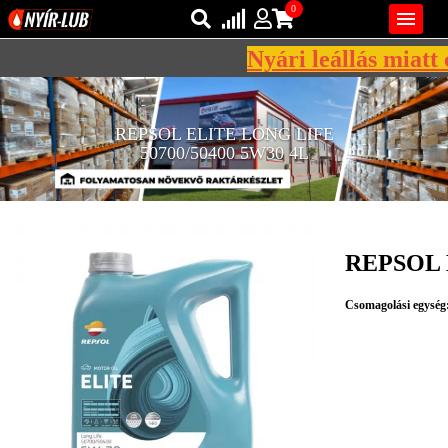
0

Nyári leállás miatt c
Bejelentkezés
AZ ÖN KOSARA ÜRES
REPSOL ELITE LONG LIFE
Regisztráció
50700/50400 5W30 4L
REGISZTRÁCIÓ
KÖZLEKEDÉSI
KENŐANYAGOK
REPSOL 
IPARI
KENŐANYAGOK
Csomagolási egység
MÁRKÁK
NORMÁK
VISZKOZITÁSOK
ADALÉKOK