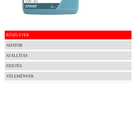
EGYÉB
SPECIÁLIS
AJÁNLATOK
RÉSZLETEK
INFO
ADATOK
TELEFONOS
SZÁLLÍTÁS
ÜGYFÉLSZOLGÁLAT
(HÉTFŐTŐL PÉNTEKIG 8-17H)
FIZETÉS
+36 70 673 9291
+36 70 674 0983
VÉLEMÉNYEK
NYIRLUBKFT@GMAIL.COM
NYÍR-LUB KFT.:
2142 Nagytarcsa Felső Ipari krt. 3
Nyitvatartás:
Hétfőtől – Péntekig, 8.00 – 17.00-ig
(ebédidő 12.00-12.30 között)