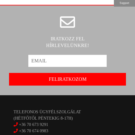
Support
IRATKOZZ FEL
HÍRLEVELÜNKRE!
TELEFONOS ÜGYFÉLSZOLGÁLAT
(HÉTFŐTŐL PÉNTEKIG 8-17H)
+36 70 673 9291
+36 70 674 0983