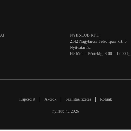
AT
NYÍR-LUB KFT.:
2142 Nagytarcsa Felső Ipari krt. 3
Nyitvatartás:
Hétfőtől – Péntekig, 8.00 – 17.00-ig
Kapcsolat
Akciók
Szállítás/fizetés
Rólunk
nyirlub.hu 2026