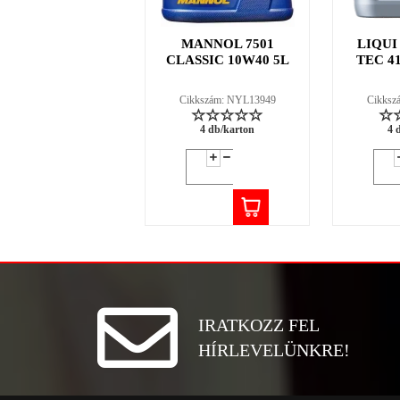
MANNOL 7501
LIQUI
CLASSIC 10W40 5L
TEC 4
Cikkszám: NYL13949
Cikksz
4 db/karton
4 
IRATKOZZ FEL
HÍRLEVELÜNKRE!