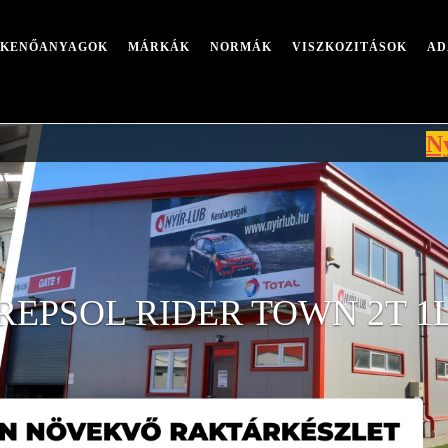
I KENŐANYAGOK
MÁRKÁK
NORMÁK
VISZKOZITÁSOK
AD
Nyári leá
REPSOL RIDER TOWN 2T 1