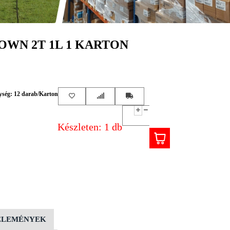
OWN 2T 1L 1 KARTON
ység: 12 darab/Karton
Készleten: 1 db
ÉLEMÉNYEK