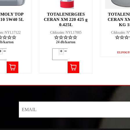
 MOLY TOP
TOTALENERGIES
TOTALEN
110 5W40 5L
CERAN XM 220 425 g
CERAN XM
0.425L
KG 1
ám: NYL17122
Cikkszám: NYL17005
Cikkszám: 
db/karton
24 db/karton
ELFOGY