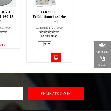
ERGIES
LOCTITE
LOCTITE 38
 460 18
Felülettömítő szürke
fűtőszáljavító ké
8L
5699 80ml
2g
NYL17006
Cikkszám: NYL18029
Cikkszám: NYL18
12 db/karton
12 db/karton
OTT
Olajválasztó
Support