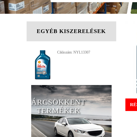
EGYÉB KISZERELÉSEK
Cikkszám: NYL13307
ÁRCSÖKKENT
RÉ
TERMÉKEK