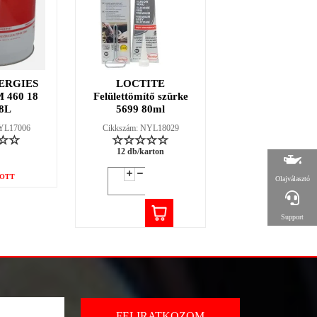
ERGIES
LOCTITE
LOCTITE 38
 460 18
Felülettömítő szürke
fűtőszáljavító ké
8L
5699 80ml
2g
NYL17006
Cikkszám: NYL18029
Cikkszám: NYL18
12 db/karton
12 db/karton
OTT
Olajválasztó
Support