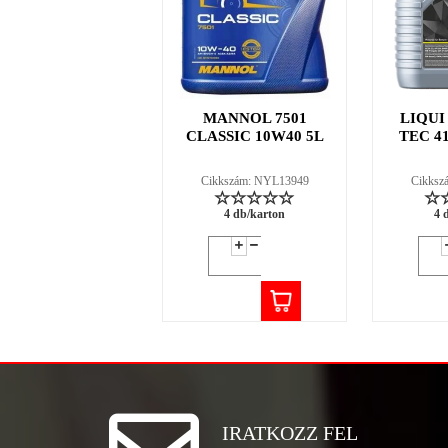
MANNOL 7501
LIQUI
CLASSIC 10W40 5L
TEC 4
Cikkszám: NYL13949
Cikksz
4 db/karton
4 
IRATKOZZ FEL