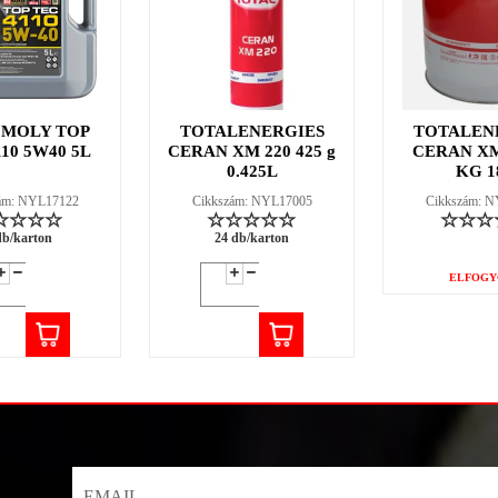
 MOLY TOP
TOTALENERGIES
TOTALEN
110 5W40 5L
CERAN XM 220 425 g
CERAN XM
0.425L
KG 1
ám: NYL17122
Cikkszám: NYL17005
Cikkszám: 
db/karton
24 db/karton
ELFOGY