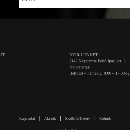
AT
NYÍR-LUB KFT.:
2142 Nagytarcsa Felső Ipari krt. 3
Nyitvatartás:
Hétfőtől – Péntekig, 8.00 – 17.00-ig
Kapcsolat
Akciók
Szállítás/fizetés
Rólunk