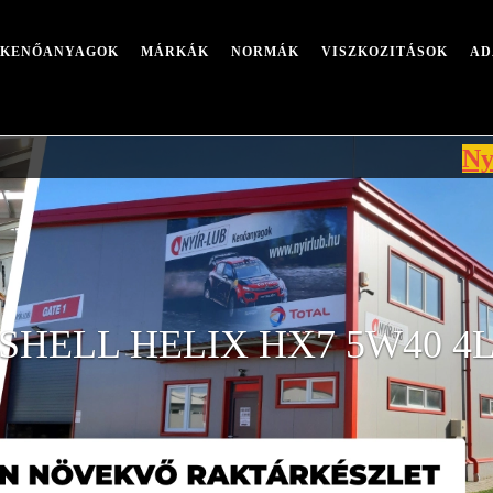
I KENŐANYAGOK
MÁRKÁK
NORMÁK
VISZKOZITÁSOK
AD
Nyári leáll
SHELL HELIX HX7 5W40 4