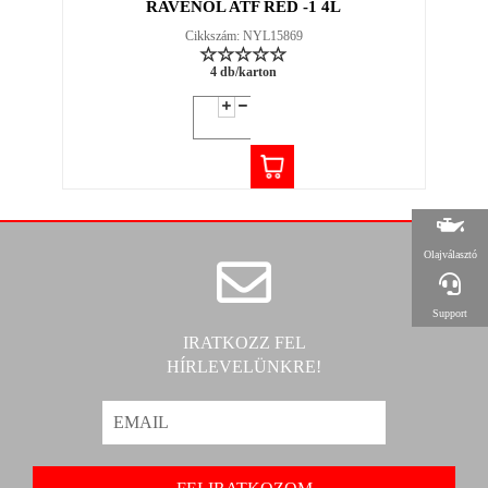
RAVENOL ATF RED -1 4L
Cikkszám: NYL15869
4 db/karton
Olajválasztó
Support
IRATKOZZ FEL
HÍRLEVELÜNKRE!