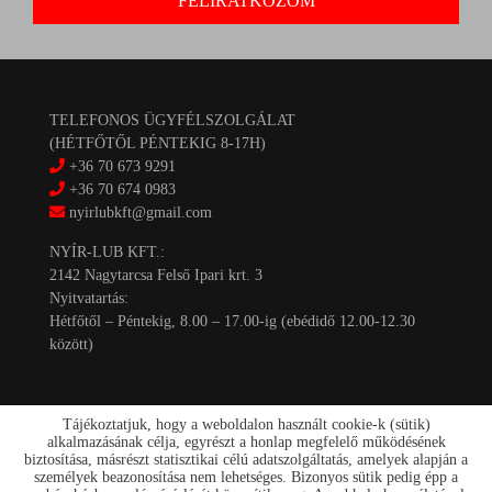
TELEFONOS ÜGYFÉLSZOLGÁLAT
(HÉTFŐTŐL PÉNTEKIG 8-17H)
+36 70 673 9291
+36 70 674 0983
nyirlubkft@gmail.com
NYÍR-LUB KFT.:
2142 Nagytarcsa Felső Ipari krt. 3
Nyitvatartás:
Hétfőtől – Péntekig, 8.00 – 17.00-ig (ebédidő 12.00-12.30
között)
Tájékoztatjuk, hogy a weboldalon használt cookie-k (sütik)
alkalmazásának célja, egyrészt a honlap megfelelő működésének
biztosítása, másrészt statisztikai célú adatszolgáltatás, amelyek alapján a
személyek beazonosítása nem lehetséges. Bizonyos sütik pedig épp a
Kapcsolat