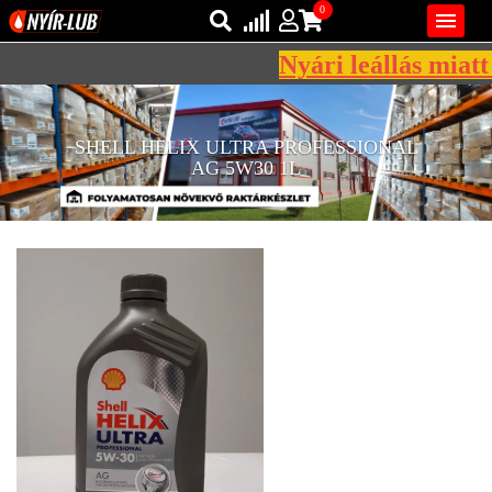
0

Nyári leállás miatt 
Bejelentkezés
AZ ÖN KOSARA ÜRES
SHELL HELIX ULTRA PROFESSIONAL
Regisztráció
AG 5W30 1L
REGISZTRÁCIÓ
KÖZLEKEDÉSI
KENŐANYAGOK
IPARI
KENŐANYAGOK
MÁRKÁK
NORMÁK
VISZKOZITÁSOK
ADALÉKOK