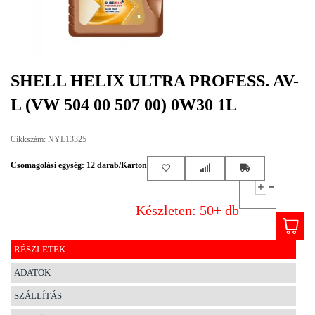
EGYÉB
SPECIÁLIS
AJÁNLATOK
SHELL HELIX ULTRA PROFESS. AV-
INFO
L (VW 504 00 507 00) 0W30 1L
TELEFONOS
ÜGYFÉLSZOLGÁLAT
Cikkszám: NYL13325
(HÉTFŐTŐL PÉNTEKIG 8-17H)
+36 70 673 9291
+36 70 674 0983
Csomagolási egység: 12 darab/Karton
NYIRLUBKFT@GMAIL.COM
NYÍR-LUB KFT.:
Készleten: 50+ db
2142 Nagytarcsa Felső Ipari krt. 3
Nyitvatartás:
Hétfőtől – Péntekig, 8.00 – 17.00-ig
RÉSZLETEK
(ebédidő 12.00-12.30 között)
ADATOK
SZÁLLÍTÁS