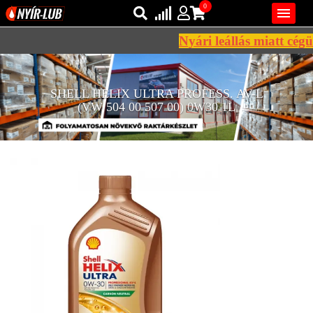
0

Nyári leállás miatt cégü
Bejelentkezés
AZ ÖN KOSARA ÜRES
SHELL HELIX ULTRA PROFESS. AV-L
Regisztráció
(VW 504 00 507 00) 0W30 1L
REGISZTRÁCIÓ
KÖZLEKEDÉSI
KENŐANYAGOK
IPARI
KENŐANYAGOK
MÁRKÁK
NORMÁK
VISZKOZITÁSOK
ADALÉKOK