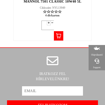
MANNOL 7501 CLASSIC 10W40 5L
Cikkszám: NYL13949
4 db/karton
Olajválasztó
Support
IRATKOZZ FEL
HÍRLEVELÜNKRE!