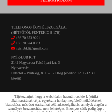
TELEFONOS ÜGYFÉLSZOLGÁLAT
(HÉTFŐTŐL PÉNTEKIG 8-17H)
+36 70 673 9291
+36 70 674 0983
nyirlubkft@gmail.com
NYÍR-LUB KFT.:
2142 Nagytarcsa Felső Ipari krt. 3
Nyitvatartás:
Hétfőtől – Péntekig, 8.00 – 17.00-ig (ebédidő 12.00-12.30
között)
Tájékoztatjuk, hogy a weboldalon használt cookie-k (sütik)
alkalmazásának célja, egyrészt a honlap megfelelő működésének
biztosítása, másrészt statisztikai célú adatszolgáltatás, amelyek alapján a
személyek beazonosítása nem lehetséges. Bizonyos sütik pedig épp a
Kapcsolat