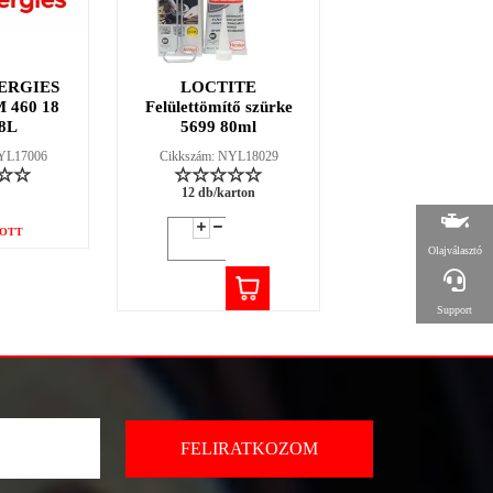
ERGIES
LOCTITE
LOCTITE 38
 460 18
Felülettömítő szürke
fűtőszáljavító ké
8L
5699 80ml
2g
NYL17006
Cikkszám: NYL18029
Cikkszám: NYL18
12 db/karton
12 db/karton
OTT
Olajválasztó
Support