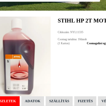
STIHL HP 2T MO
Cikkszám: NYL11335
Csomag tartalma: 10darab
(1 Karton)
Csomagolási eg
SZLETEK
ADATOK
SZÁLLÍTÁS
FIZETÉS
V