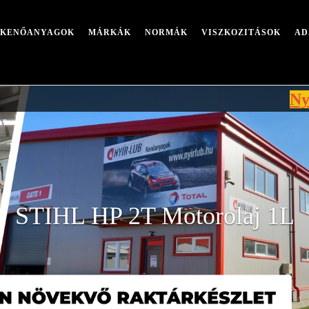
I KENŐANYAGOK
MÁRKÁK
NORMÁK
VISZKOZITÁSOK
AD
Nyári leáll
STIHL HP 2T Motorolaj 1L