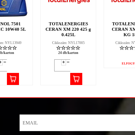
NOL 7501
TOTALENERGIES
TOTALEN
C 10W40 5L
CERAN XM 220 425 g
CERAN XM
0.425L
KG 1
ám: NYL13949
Cikkszám: NYL17005
Cikkszám: 
db/karton
24 db/karton
ELFOGY