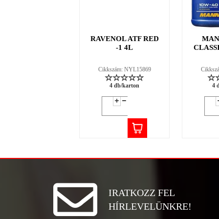
RAVENOL ATF RED
MAN
-1 4L
CLASSI
Cikkszám: NYL15869
Cikksz
4 db/karton
4 
IRATKOZZ FEL
HÍRLEVELÜNKRE!