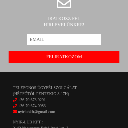
IRATKOZZ FEL
HÍRLEVELÜNKRE!
TELEFONOS ÜGYFÉLSZOLGÁLAT
(HÉTFŐTŐL PÉNTEKIG 8-17H)
+36 70 673 9291
+36 70 674 0983
nyirlubkft@gmail.com
NYÍR-LUB KFT.: