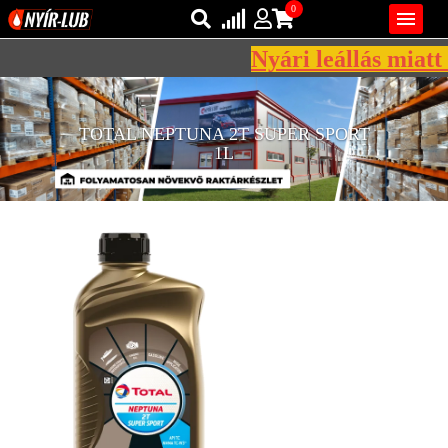
0

Nyári leállás miatt 
Bejelentkezés
AZ ÖN KOSARA ÜRES
TOTAL NEPTUNA 2T SUPER SPORT
Regisztráció
1L
REGISZTRÁCIÓ
KÖZLEKEDÉSI
KENŐANYAGOK
IPARI
KENŐANYAGOK
MÁRKÁK
NORMÁK
VISZKOZITÁSOK
ADALÉKOK