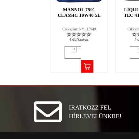
MANNOL 7501
LIQUI
CLASSIC 10W40 5L
TEC 4
Cikkszám: NYL13949
Cikksz
4 db/karton
4 
IRATKOZZ FEL
HÍRLEVELÜNKRE!