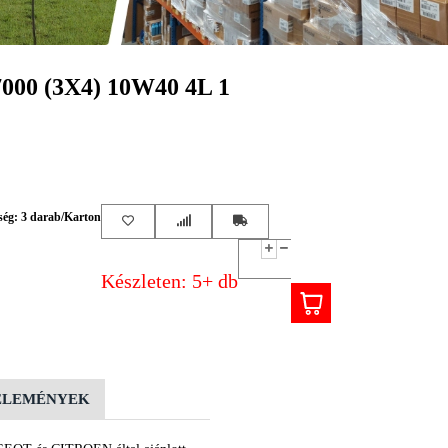
00 (3X4) 10W40 4L 1
ség: 3 darab/Karton
Készleten: 5+ db
ÉLEMÉNYEK