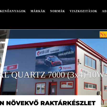
I KENŐANYAGOK
MÁRKÁK
NORMÁK
VISZKOZITÁSOK
AD
Nyári leáll
L QUARTZ 7000 (3x4) 10W