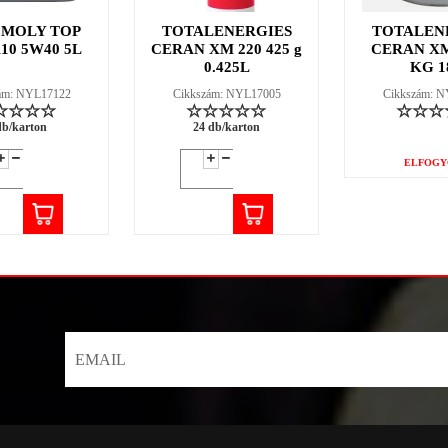
 MOLY TOP
TOTALENERGIES
TOTALEN
110 5W40 5L
CERAN XM 220 425 g
CERAN XM
0.425L
KG 1
ám: NYL17122
Cikkszám: NYL17005
Cikkszám: 
db/karton
24 db/karton
ELFOGY