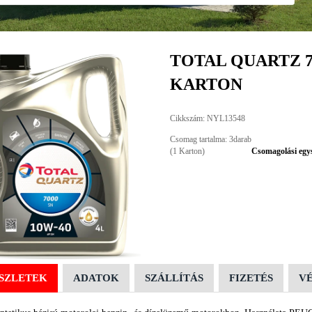
TOTAL QUARTZ 70
KARTON
Cikkszám: NYL13548
Csomag tartalma: 3darab
(1 Karton)
Csomagolási egy
SZLETEK
ADATOK
SZÁLLÍTÁS
FIZETÉS
V