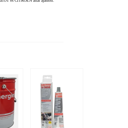
UGEOT és CITROEN által ajánlott.