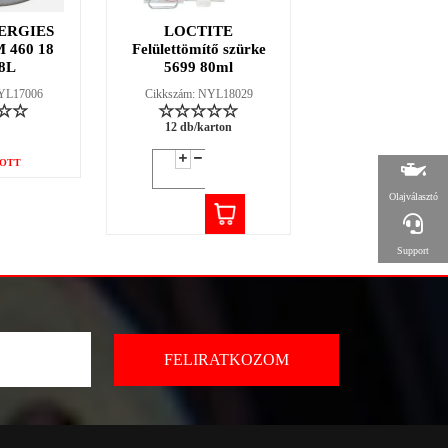
ERGIES
LOCTITE
LOCTITE 38
 460 18
Felülettömítő szürke
fűtőszáljavító ké
8L
5699 80ml
2g
NYL17006
Cikkszám: NYL18029
Cikkszám: NYL18
12 db/karton
12 db/karton
OTT
Olajválasztó
Support