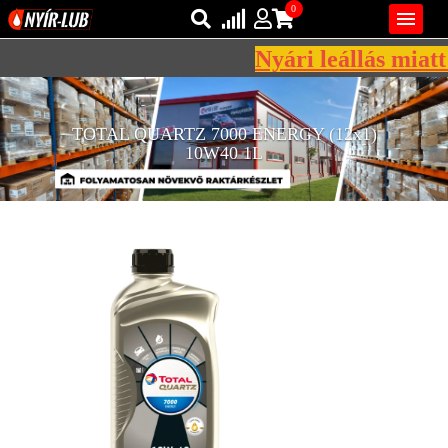
0

Nyári leállás miatt 
Bejelentkezés
AZ ÖN KOSARA ÜRES
TOTAL QUARTZ 7000 ENERGY (12x1)
Regisztráció
10W40 1L
REGISZTRÁCIÓ
KÖZLEKEDÉSI
KENŐANYAGOK
IPARI
KENŐANYAGOK
MÁRKÁK
NORMÁK
VISZKOZITÁSOK
ADALÉKOK