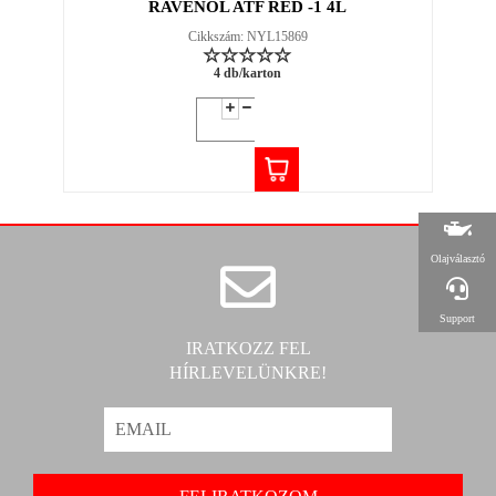
RAVENOL ATF RED -1 4L
Cikkszám: NYL15869
4 db/karton
Olajválasztó
Support
IRATKOZZ FEL
HÍRLEVELÜNKRE!