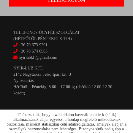
TELEFONOS ÜGYFÉLSZOLGÁLAT
(HÉTFŐTŐL PÉNTEKIG 8-17H)
+36 70 673 9291
+36 70 674 0983
nyirlubkft@gmail.com
NYÍR-LUB KFT.:
2142 Nagytarcsa Felső Ipari krt. 3
Nyitvatartás:
Hétfőtől – Péntekig, 8.00 – 17.00-ig (ebédidő 12.00-12.30
között)
Tájékoztatjuk, hogy a weboldalon használt cookie-k (sütik)
alkalmazásának célja, egyrészt a honlap megfelelő működésének
biztosítása, másrészt statisztikai célú adatszolgáltatás, amelyek alapján a
személyek beazonosítása nem lehetséges. Bizonyos sütik pedig épp a
Kapcsolat