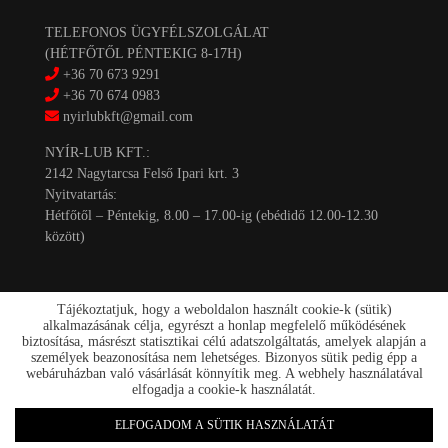
TELEFONOS ÜGYFÉLSZOLGÁLAT
(HÉTFŐTŐL PÉNTEKIG 8-17H)
+36 70 673 9291
+36 70 674 0983
nyirlubkft@gmail.com
NYÍR-LUB KFT.:
2142 Nagytarcsa Felső Ipari krt. 3
Nyitvatartás:
Hétfőtől – Péntekig, 8.00 – 17.00-ig (ebédidő 12.00-12.30
között)
Tájékoztatjuk, hogy a weboldalon használt cookie-k (sütik)
alkalmazásának célja, egyrészt a honlap megfelelő működésének
biztosítása, másrészt statisztikai célú adatszolgáltatás, amelyek alapján a
személyek beazonosítása nem lehetséges. Bizonyos sütik pedig épp a
Kapcsolat
webáruházban való vásárlását könnyítik meg. A webhely használatával
Akciók
elfogadja a cookie-k használatát.
Szállítás/fizetés
Rólunk
ELFOGADOM A SÜTIK HASZNÁLATÁT