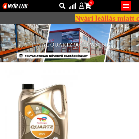
0

Nyári leállás miatt c
Bejelentkezés
AZ ÖN KOSARA ÜRES
Regisztráció
TOTAL QUARTZ 9000 0W30 5L
REGISZTRÁCIÓ
KÖZLEKEDÉSI
KENŐANYAGOK
IPARI
KENŐANYAGOK
MÁRKÁK
NORMÁK
VISZKOZITÁSOK
ADALÉKOK