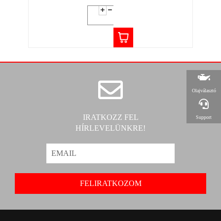
Olajválasztó
IRATKOZZ FEL
Support
HÍRLEVELÜNKRE!