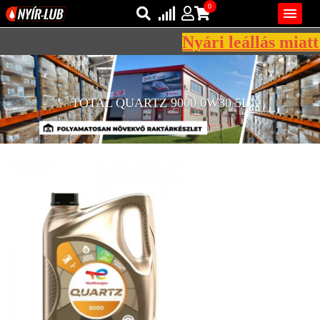
0

Nyári leállás miatt 
Bejelentkezés
AZ ÖN KOSARA ÜRES
Regisztráció
TOTAL QUARTZ 9000 0W30 5L
REGISZTRÁCIÓ
KÖZLEKEDÉSI
KENŐANYAGOK
IPARI
KENŐANYAGOK
MÁRKÁK
NORMÁK
VISZKOZITÁSOK
ADALÉKOK