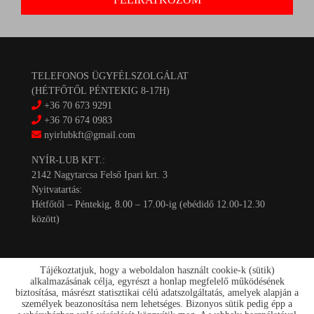
TELEFONOS ÜGYFÉLSZOLGÁLAT
(HÉTFŐTŐL PÉNTEKIG 8-17H)
+36 70 673 9291
+36 70 674 0983
nyirlubkft@gmail.com
NYÍR-LUB KFT.:
2142 Nagytarcsa Felső Ipari krt. 3
Nyitvatartás:
Hétfőtől – Péntekig, 8.00 – 17.00-ig (ebédidő 12.00-12.30
között)
Tájékoztatjuk, hogy a weboldalon használt cookie-k (sütik)
alkalmazásának célja, egyrészt a honlap megfelelő működésének
biztosítása, másrészt statisztikai célú adatszolgáltatás, amelyek alapján a
személyek beazonosítása nem lehetséges. Bizonyos sütik pedig épp a
Kapcsolat