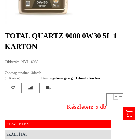
EGYÉB
SPECIÁLIS
AJÁNLATOK
TOTAL QUARTZ 9000 0W30 5L 1
INFO
KARTON
TELEFONOS
ÜGYFÉLSZOLGÁLAT
Cikkszám: NYL16989
(HÉTFŐTŐL PÉNTEKIG 8-17H)
+36 70 673 9291
Csomag tartalma: 3darab
+36 70 674 0983
(1 Karton)
Csomagolási egység: 3 darab/Karton
NYIRLUBKFT@GMAIL.COM
NYÍR-LUB KFT.:
2142 Nagytarcsa Felső Ipari krt. 3
Nyitvatartás:
Készleten: 5 db
Hétfőtől – Péntekig, 8.00 – 17.00-ig
(ebédidő 12.00-12.30 között)
RÉSZLETEK
SZÁLLÍTÁS