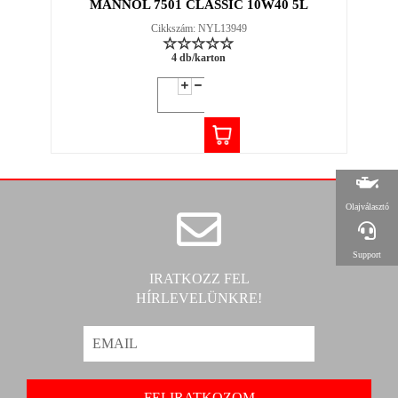
MANNOL 7501 CLASSIC 10W40 5L
Cikkszám: NYL13949
4 db/karton
Olajválasztó
Support
IRATKOZZ FEL
HÍRLEVELÜNKRE!