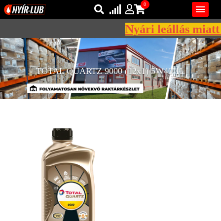
0

Nyári leállás miatt 
Bejelentkezés
AZ ÖN KOSARA ÜRES
Regisztráció
TOTAL QUARTZ 9000 (12x1) 5W40 1L
REGISZTRÁCIÓ
KÖZLEKEDÉSI
KENŐANYAGOK
IPARI
KENŐANYAGOK
MÁRKÁK
NORMÁK
VISZKOZITÁSOK
ADALÉKOK