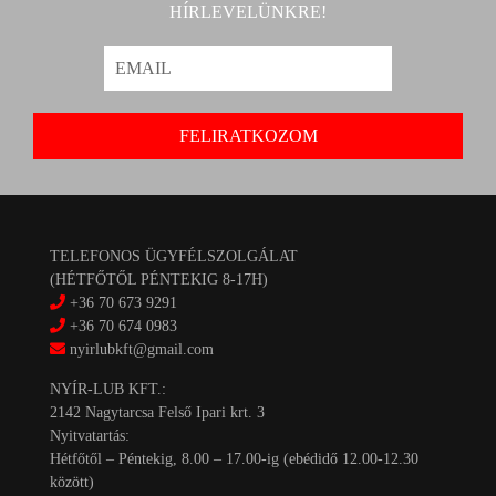
HÍRLEVELÜNKRE!
TELEFONOS ÜGYFÉLSZOLGÁLAT
(HÉTFŐTŐL PÉNTEKIG 8-17H)
+36 70 673 9291
+36 70 674 0983
nyirlubkft@gmail.com
NYÍR-LUB KFT.:
2142 Nagytarcsa Felső Ipari krt. 3
Nyitvatartás:
Hétfőtől – Péntekig, 8.00 – 17.00-ig (ebédidő 12.00-12.30
között)