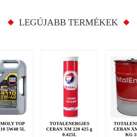
LEGÚJABB TERMÉKEK
 MOLY TOP
TOTALENERGIES
TOTALEN
110 5W40 5L
CERAN XM 220 425 g
CERAN XM
0.425L
KG 1