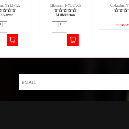
ám: NYL17122
Cikkszám: NYL17005
Cikkszám: 
db/karton
24 db/karton
ELFOGY