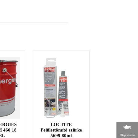
ERGIES
LOCTITE
LOCTITE 38
 460 18
Felülettömítő szürke
fűtőszáljavító ké
8L
5699 80ml
2g
Olajválasztó