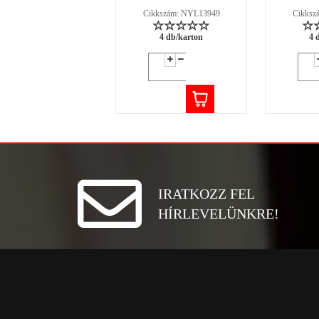
Cikkszám: NYL13949
Cikksz
4 db/karton
4 
IRATKOZZ FEL
HÍRLEVELÜNKRE!