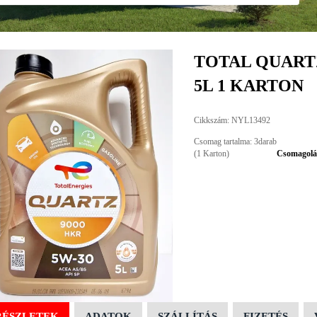
TOTAL QUARTZ
5L 1 KARTON
Cikkszám: NYL13492
Csomag tartalma: 3darab
(1 Karton)
Csomagolás
RÉSZLETEK
ADATOK
SZÁLLÍTÁS
FIZETÉS