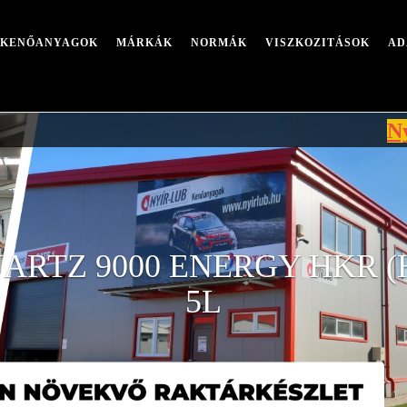
I KENŐANYAGOK
MÁRKÁK
NORMÁK
VISZKOZITÁSOK
AD
Nyári leáll
ARTZ 9000 ENERGY HKR (
5L