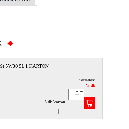
K
S) 5W30 5L 1 KARTON
Készleten:
5+ db
3 db/karton