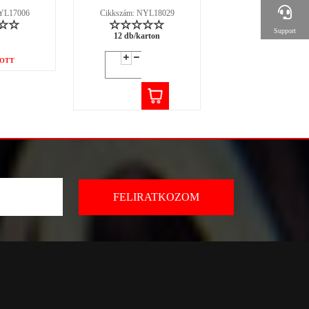
NYL17006
Cikkszám: NYL18029
Cikkszám: NYL18
Support
12 db/karton
12 db/karton
OTT