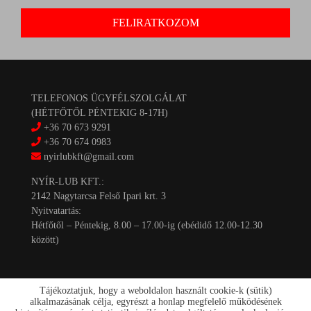
TELEFONOS ÜGYFÉLSZOLGÁLAT
(HÉTFŐTŐL PÉNTEKIG 8-17H)
+36 70 673 9291
+36 70 674 0983
nyirlubkft@gmail.com
NYÍR-LUB KFT.:
2142 Nagytarcsa Felső Ipari krt. 3
Nyitvatartás:
Hétfőtől – Péntekig, 8.00 – 17.00-ig (ebédidő 12.00-12.30
között)
Tájékoztatjuk, hogy a weboldalon használt cookie-k (sütik)
alkalmazásának célja, egyrészt a honlap megfelelő működésének