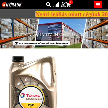
0

Nyári leállás miatt cégünk 2026
Bejelentkezés
AZ ÖN KOSARA ÜRES
Regisztráció
TOTAL QUARTZ INEO C3 5W40 5L
REGISZTRÁCIÓ
KÖZLEKEDÉSI
KENŐANYAGOK
IPARI
KENŐANYAGOK
MÁRKÁK
NORMÁK
VISZKOZITÁSOK
ADALÉKOK