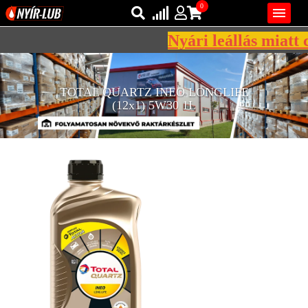
0

Nyári leállás miatt c
Bejelentkezés
AZ ÖN KOSARA ÜRES
TOTAL QUARTZ INEO LONGLIFE
Regisztráció
(12x1) 5W30 1L
REGISZTRÁCIÓ
KÖZLEKEDÉSI
KENŐANYAGOK
IPARI
KENŐANYAGOK
MÁRKÁK
NORMÁK
VISZKOZITÁSOK
ADALÉKOK