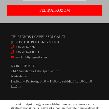
TELEFONOS ÜGYFÉLSZOLGÁLAT
(HÉTFŐTŐL PÉNTEKIG 8-17H)
+36 70 673 9291
+36 70 674 0983
nyirlubkft@gmail.com
NYÍR-LUB KFT.:
2142 Nagytarcsa Felső Ipari krt. 3
Nyitvatartás:
Hétfőtől – Péntekig, 8.00 – 17.00-ig (ebédidő 12.00-12.30
között)
Tájékoztatjuk, hogy a weboldalon használt cookie-k (sütik)
alkalmazásának célja, egyrészt a honlap megfelelő működésének