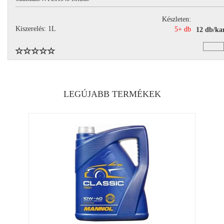
Készleten:
Kiszerelés: 1L
5+ db
12 db/ka
LEGÚJABB TERMÉKEK