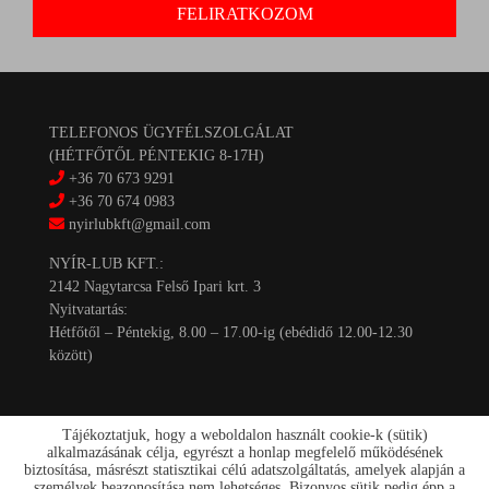
TELEFONOS ÜGYFÉLSZOLGÁLAT
(HÉTFŐTŐL PÉNTEKIG 8-17H)
+36 70 673 9291
+36 70 674 0983
nyirlubkft@gmail.com
NYÍR-LUB KFT.:
2142 Nagytarcsa Felső Ipari krt. 3
Nyitvatartás:
Hétfőtől – Péntekig, 8.00 – 17.00-ig (ebédidő 12.00-12.30
között)
Tájékoztatjuk, hogy a weboldalon használt cookie-k (sütik)
alkalmazásának célja, egyrészt a honlap megfelelő működésének
biztosítása, másrészt statisztikai célú adatszolgáltatás, amelyek alapján a
személyek beazonosítása nem lehetséges. Bizonyos sütik pedig épp a
Kapcsolat