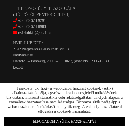
TELEFONOS ÜGYFÉLSZOLGÁLAT
(HÉTFŐTŐL PÉNTEKIG 8-17H)
+36 70 673 9291
+36 70 674 0983
nyirlubkft@gmail.com
NYÍR-LUB KFT.:
2142 Nagytarcsa Felső Ipari krt. 3
Nyitvatartás:
Hétfőtől – Péntekig, 8.00 – 17.00-ig (ebédidő 12.00-12.30
között)
Tájékoztatjuk, hogy a weboldalon használt cookie-k (sütik)
alkalmazásának célja, egyrészt a honlap megfelelő működésének
biztosítása, másrészt statisztikai célú adatszolgáltatás, amelyek alapján a
személyek beazonosítása nem lehetséges. Bizonyos sütik pedig épp a
Kapcsolat
webáruházban való vásárlását könnyítik meg. A webhely használatával
Akciók
elfogadja a cookie-k használatát.
Szállítás/fizetés
Rólunk
ELFOGADOM A SÜTIK HASZNÁLATÁT