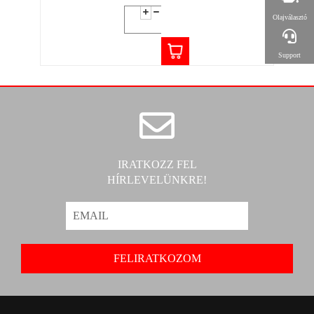
Olajválasztó
Support
IRATKOZZ FEL
HÍRLEVELÜNKRE!