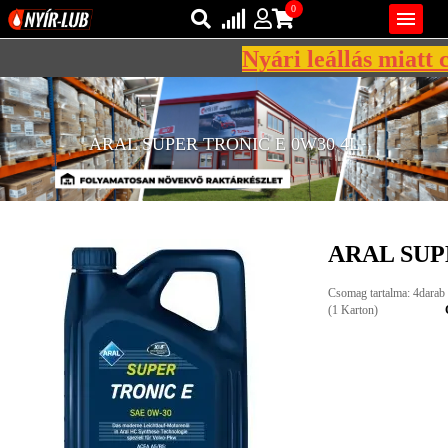
0

Nyári leállás miatt c
Bejelentkezés
AZ ÖN KOSARA ÜRES
Regisztráció
ARAL SUPER TRONIC E 0W30 4L
REGISZTRÁCIÓ
KÖZLEKEDÉSI
KENŐANYAGOK
ARAL SUP
IPARI
KENŐANYAGOK
Csomag tartalma: 4darab
(1 Karton)
MÁRKÁK
NORMÁK
VISZKOZITÁSOK
ADALÉKOK