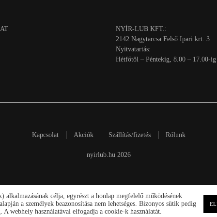
AT
NYÍR-LUB KFT.:
2142 Nagytarcsa Felső Ipari krt. 3
Nyitvatartás:
Hétfőtől – Péntekig, 8.00 – 17.00-ig
Kapcsolat
Akciók
Szállítás/fizetés
Rólunk
nyirlub.hu 2026
ik) alkalmazásának célja, egyrészt a honlap megfelelő működésének
ek alapján a személyek beazonosítása nem lehetséges. Bizonyos sütik pedig
EL
 A webhely használatával elfogadja a cookie-k használatát.