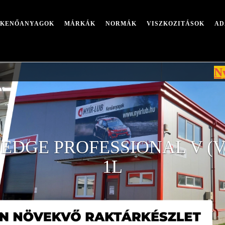
I KENŐANYAGOK
MÁRKÁK
NORMÁK
VISZKOZITÁSOK
AD
Nyári leál
EDGE PROFESSIONAL V (Vo
1L