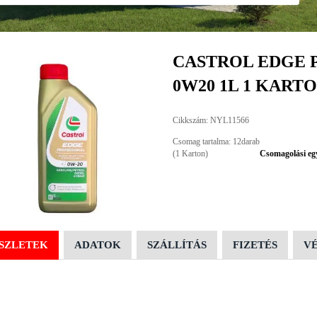
CASTROL EDGE P
0W20 1L 1 KART
Cikkszám: NYL11566
Csomag tartalma: 12darab
(1 Karton)
Csomagolási eg
SZLETEK
ADATOK
SZÁLLÍTÁS
FIZETÉS
V