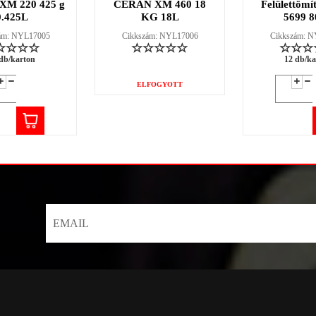
M 220 425 g
CERAN XM 460 18
Felülettömí
0.425L
KG 18L
5699 8
ám: NYL17005
Cikkszám: NYL17006
Cikkszám: 
db/karton
12 db/ka
ELFOGYOTT