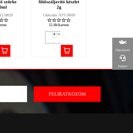
tő szürke
fűtőszáljavító készlet
Menetrögzítő, kö
0ml
2g
szilárdságó 5
NYL18029
Cikkszám: NYL18030
Cikkszám: NYL18
rton
12 db/karton
12 db/karton
Olajválasztó
Support