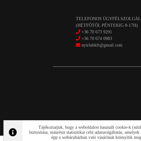
TELEFONOS ÜGYFÉLSZOLGÁL
(HÉTFŐTŐL PÉNTEKIG 8-17H)
+36 70 673 9291
+36 70 674 0983
nyirlubkft@gmail.com
Tájékoztatjuk, hogy a weboldalon használt cookie-k (süt
biztosítása, másrészt statisztikai célú adatszolgáltatás, amely
épp a webáruházban való vásárlását könnyítik meg.