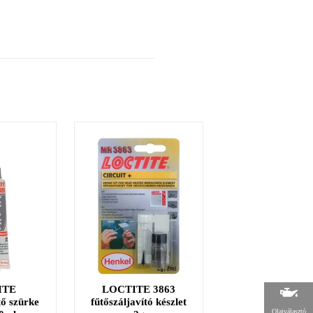
ITE
LOCTITE 3863
LOCTITE 2
tő szürke
fűtőszáljavító készlet
Menetrögzítő, kö
Olajválasztó