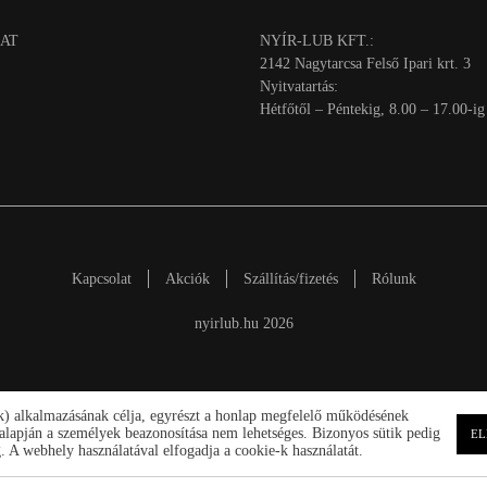
AT
NYÍR-LUB KFT.:
2142 Nagytarcsa Felső Ipari krt. 3
Nyitvatartás:
Hétfőtől – Péntekig, 8.00 – 17.00-ig
Kapcsolat
Akciók
Szállítás/fizetés
Rólunk
nyirlub.hu 2026
ik) alkalmazásának célja, egyrészt a honlap megfelelő működésének
ek alapján a személyek beazonosítása nem lehetséges. Bizonyos sütik pedig
EL
 A webhely használatával elfogadja a cookie-k használatát.