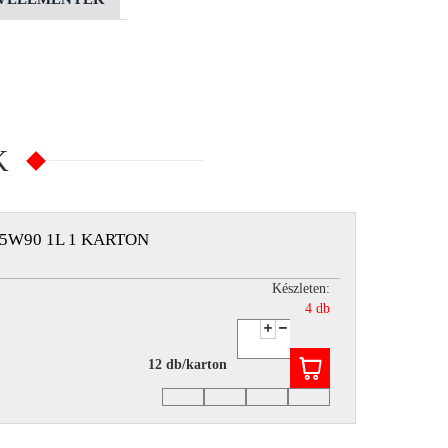
K
5W90 1L 1 KARTON
Készleten:
4 db
12 db/karton