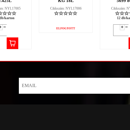
0.425L
KG 18L
5699 8
ám: NYL17005
Cikkszám: NYL17006
Cikkszám: 
db/karton
12 db/ka
ELFOGYOTT