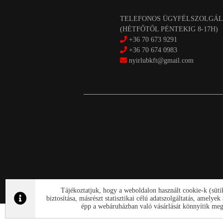
TELEFONOS ÜGYFÉLSZOLGÁL
(HÉTFŐTŐL PÉNTEKIG 8-17H)
+36 70 673 9291
+36 70 674 0983
nyirlubkft@gmail.com
Tájékoztatjuk, hogy a weboldalon használt cookie-k (süt
biztosítása, másrészt statisztikai célú adatszolgáltatás, amely
épp a webáruházban való vásárlását könnyítik meg.