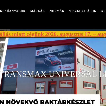
I KENŐANYAGOK
MÁRKÁK
NORMÁK
VISZKOZITÁSOK
AD
tt cégünk 2026. augusztus 17. – augusztus 21.
TRANSMAX UNIVERSAL LL