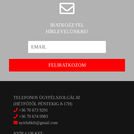
IRATKOZZ FEL
HÍRLEVELÜNKRE!
TELEFONOS ÜGYFÉLSZOLGÁLAT
(HÉTFŐTŐL PÉNTEKIG 8-17H)
+36 70 673 9291
+36 70 674 0983
nyirlubkft@gmail.com
NYÍR-LUB KFT.: