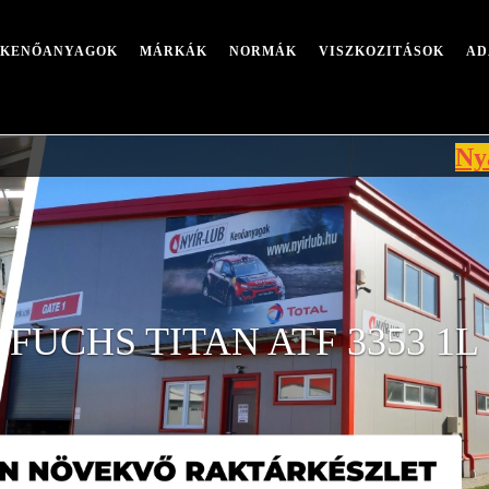
I KENŐANYAGOK
MÁRKÁK
NORMÁK
VISZKOZITÁSOK
AD
Nyári leáll
FUCHS TITAN ATF 3353 1L