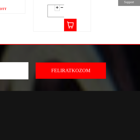
Support
OTT