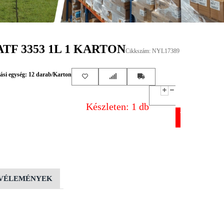
TF 3353 1L 1 KARTON
Cikkszám: NYL17389
si egység: 12 darab/Karton
Készleten: 1 db
VÉLEMÉNYEK