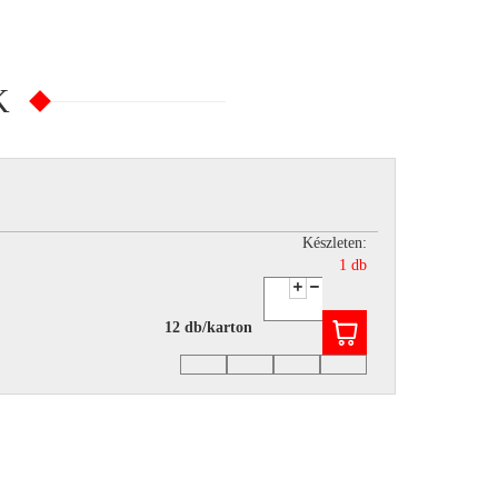
K
Készleten:
1 db
12 db/karton