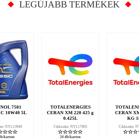
LEGÚJABB TERMÉKEK
NOL 7501
TOTALENERGIES
TOTALEN
C 10W40 5L
CERAN XM 220 425 g
CERAN XM
0.425L
KG 1
ám: NYL13949
Cikkszám: NYL17005
Cikkszám: 
db/karton
24 db/karton