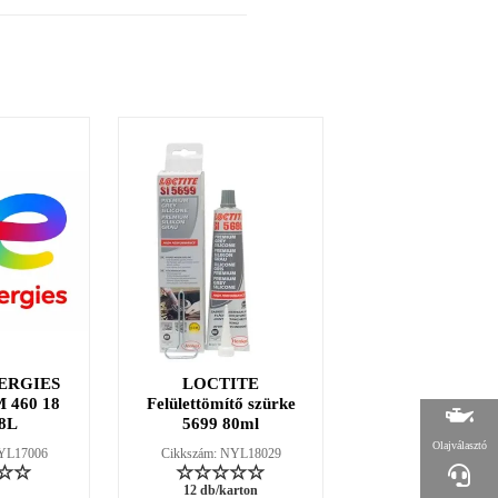
ERGIES
LOCTITE
LOCTITE 38
 460 18
Felülettömítő szürke
fűtőszáljavító ké
8L
5699 80ml
2g
Olajválasztó
NYL17006
Cikkszám: NYL18029
Cikkszám: NYL18
12 db/karton
12 db/karton