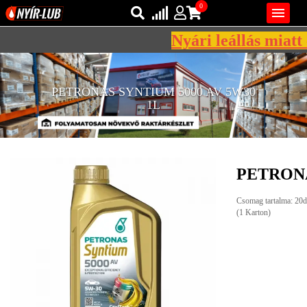
0

Nyári leállás miatt 
Bejelentkezés
AZ ÖN KOSARA ÜRES
PETRONAS SYNTIUM 5000 AV 5W30
Regisztráció
1L
REGISZTRÁCIÓ
KÖZLEKEDÉSI
KENŐANYAGOK
PETRONA
IPARI
KENŐANYAGOK
Csomag tartalma: 20d
(1 Karton)
MÁRKÁK
NORMÁK
VISZKOZITÁSOK
ADALÉKOK