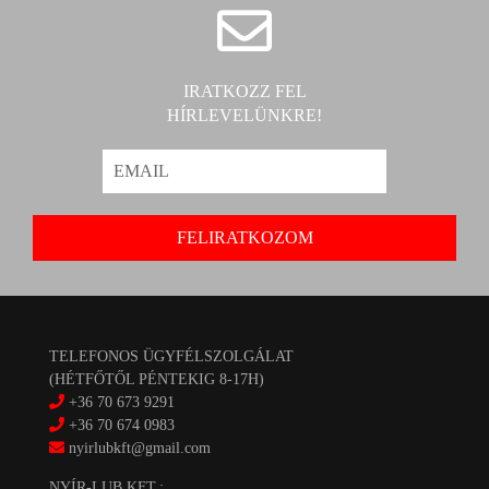
IRATKOZZ FEL
HÍRLEVELÜNKRE!
TELEFONOS ÜGYFÉLSZOLGÁLAT
(HÉTFŐTŐL PÉNTEKIG 8-17H)
+36 70 673 9291
+36 70 674 0983
nyirlubkft@gmail.com
NYÍR-LUB KFT.: