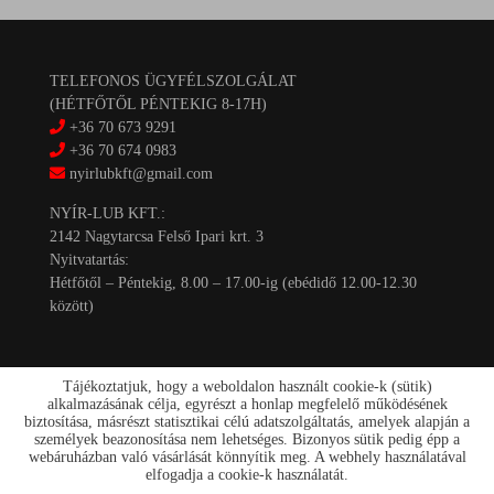
TELEFONOS ÜGYFÉLSZOLGÁLAT
(HÉTFŐTŐL PÉNTEKIG 8-17H)
+36 70 673 9291
+36 70 674 0983
nyirlubkft@gmail.com
NYÍR-LUB KFT.:
2142 Nagytarcsa Felső Ipari krt. 3
Nyitvatartás:
Hétfőtől – Péntekig, 8.00 – 17.00-ig (ebédidő 12.00-12.30
között)
Tájékoztatjuk, hogy a weboldalon használt cookie-k (sütik)
alkalmazásának célja, egyrészt a honlap megfelelő működésének
biztosítása, másrészt statisztikai célú adatszolgáltatás, amelyek alapján a
személyek beazonosítása nem lehetséges. Bizonyos sütik pedig épp a
Kapcsolat
webáruházban való vásárlását könnyítik meg. A webhely használatával
Akciók
elfogadja a cookie-k használatát.
Szállítás/fizetés