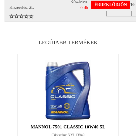
Készleten:
ÉRDEKLŐDJÖN
10
Kiszerelés: 2L
0 db
LEGÚJABB TERMÉKEK
MANNOL 7501 CLASSIC 10W40 5L
Cikkszám: NYL13949