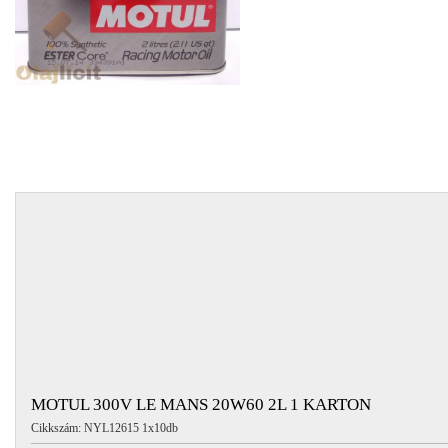
EGYÉB
SPECIÁLIS
AJÁNLATOK
INFO
TELEFONOS
ÜGYFÉLSZOLGÁLAT
(HÉTFŐTŐL PÉNTEKIG 8-17H)
+36 70 673 9291
+36 70 674 0983
NYIRLUBKFT@GMAIL.COM
NYÍR-LUB KFT.:
2142 Nagytarcsa Felső Ipari krt. 3
Nyitvatartás:
Hétfőtől – Péntekig, 8.00 – 17.00-ig
(ebédidő 12.00-12.30 között)
MOTUL 300V LE MANS 20W60 2L 1 KARTON
Cikkszám: NYL12615 1x10db