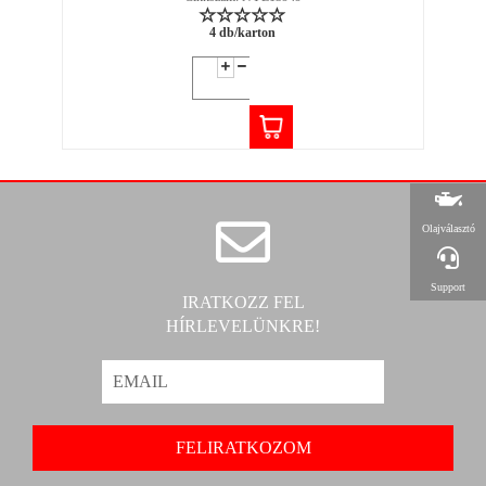
4 db/karton
Olajválasztó
Support
IRATKOZZ FEL
HÍRLEVELÜNKRE!